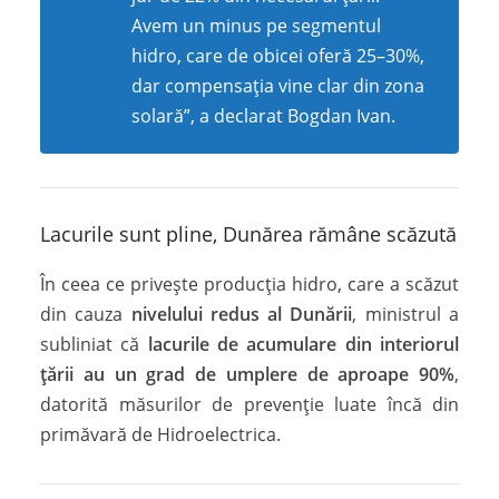
Avem un minus pe segmentul
hidro, care de obicei oferă 25–30%,
dar compensația vine clar din zona
solară”, a declarat Bogdan Ivan.
Lacurile sunt pline, Dunărea rămâne scăzută
În ceea ce privește producția hidro, care a scăzut
din cauza
nivelului redus al Dunării
, ministrul a
subliniat că
lacurile de acumulare din interiorul
țării au un grad de umplere de aproape 90%
,
datorită măsurilor de prevenție luate încă din
primăvară de Hidroelectrica.