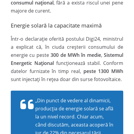
consumul național
, fără a exista riscul unei pene
majore de curent.
Energie solară la capacitate maximă
Într-o declarație oferită postului Digi24, ministrul
a explicat că, în ciuda creșterii consumului de
energie cu peste
300 de MWh în medie
,
Sistemul
Energetic Național
funcționează stabil. Conform
datelor furnizate în timp real,
peste 1300 MWh
sunt injectați în rețea doar din surse fotovoltaice.
„Din punct de vedere al dinamicii,
producția de energie solară se află
la un nivel record. Chiar acum,
când discutăm, aceasta acoperă în
jur de 22% din necesarul țării.