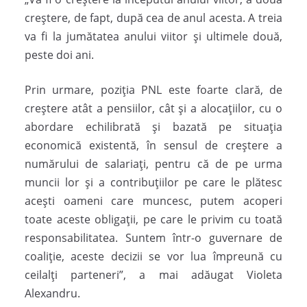
creștere, de fapt, după cea de anul acesta. A treia
va fi la jumătatea anului viitor și ultimele două,
peste doi ani.
Prin urmare, poziția PNL este foarte clară, de
creștere atât a pensiilor, cât și a alocațiilor, cu o
abordare echilibrată și bazată pe situația
economică existentă, în sensul de creștere a
numărului de salariați, pentru că de pe urma
muncii lor și a contribuțiilor pe care le plătesc
acești oameni care muncesc, putem acoperi
toate aceste obligații, pe care le privim cu toată
responsabilitatea. Suntem într-o guvernare de
coaliție, aceste decizii se vor lua împreună cu
ceilalți parteneri”, a mai adăugat Violeta
Alexandru.