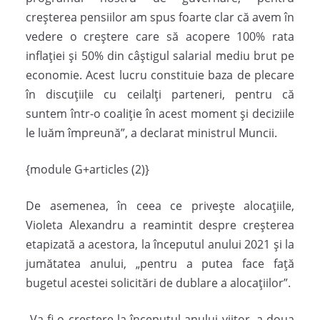
creșterea pensiilor am spus foarte clar că avem în
vedere o creștere care să acopere 100% rata
inflației și 50% din câștigul salarial mediu brut pe
economie. Acest lucru constituie baza de plecare
în discuțiile cu ceilalți parteneri, pentru că
suntem într-o coaliție în acest moment și deciziile
le luăm împreună”, a declarat ministrul Muncii.
{module G+articles (2)}
De asemenea, în ceea ce privește alocațiile,
Violeta Alexandru a reamintit despre creșterea
etapizată a acestora, la începutul anului 2021 și la
jumătatea anului, „pentru a putea face față
bugetul acestei solicitări de dublare a alocațiilor”.
„Va fi o creștere la începutul anului viitor, a doua