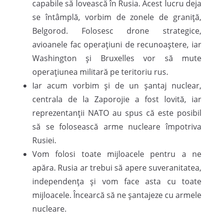
capabile să lovească în Rusia. Acest lucru deja
se întâmplă, vorbim de zonele de graniță,
Belgorod. Folosesc drone strategice,
avioanele fac operațiuni de recunoaștere, iar
Washington și Bruxelles vor să mute
operațiunea militară pe teritoriu rus.
Iar acum vorbim și de un șantaj nuclear,
centrala de la Zaporojie a fost lovită, iar
reprezentanții NATO au spus că este posibil
să se folosească arme nucleare împotriva
Rusiei.
Vom folosi toate mijloacele pentru a ne
apăra. Rusia ar trebui să apere suveranitatea,
independența și vom face asta cu toate
mijloacele. Încearcă să ne șantajeze cu armele
nucleare.