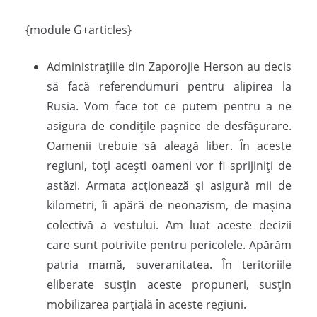
{module G+articles}
Administrațiile din Zaporojie Herson au decis
să facă referendumuri pentru alipirea la
Rusia. Vom face tot ce putem pentru a ne
asigura de condițile pașnice de desfășurare.
Oamenii trebuie să aleagă liber. În aceste
regiuni, toți acești oameni vor fi sprijiniți de
astăzi. Armata acționează și asigură mii de
kilometri, îi apără de neonazism, de mașina
colectivă a vestului. Am luat aceste decizii
care sunt potrivite pentru pericolele. Apărăm
patria mamă, suveranitatea. În teritoriile
eliberate susțin aceste propuneri, susțin
mobilizarea parțială în aceste regiuni.