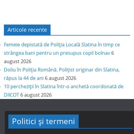
Articole recente
Femeie depistată de Poliția Locală Slatina în timp ce
strângea bani pentru un presupus copil bolnav
6
august 2026
Doliu în Poliția Română. Polițist originar din Slatina,
răpus la 44 de ani
6 august 2026
10 percheziții în Slatina într-o anchetă coordonată de
DIICOT
6 august 2026
Politici și termeni