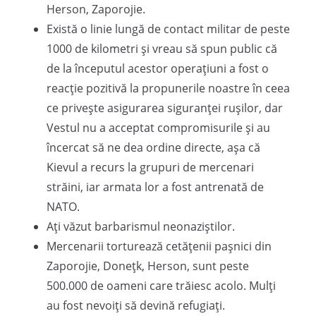
Herson, Zaporojie.
Există o linie lungă de contact militar de peste
1000 de kilometri și vreau să spun public că
de la începutul acestor operațiuni a fost o
reacție pozitivă la propunerile noastre în ceea
ce privește asigurarea siguranței rușilor, dar
Vestul nu a acceptat compromisurile și au
încercat să ne dea ordine directe, așa că
Kievul a recurs la grupuri de mercenari
străini, iar armata lor a fost antrenată de
NATO.
Ați văzut barbarismul neonaziștilor.
Mercenarii torturează cetățenii pașnici din
Zaporojie, Donețk, Herson, sunt peste
500.000 de oameni care trăiesc acolo. Mulți
au fost nevoiți să devină refugiați.