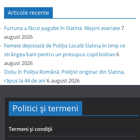
Articole recente
Furtuna a făcut pagube în Slatina. Mașini avariate
7
august 2026
Femeie depistată de Poliția Locală Slatina în timp ce
strângea bani pentru un presupus copil bolnav
6
august 2026
Doliu în Poliția Română. Polițist originar din Slatina,
răpus la 44 de ani
6 august 2026
Politici și termeni
Termeni și condiții