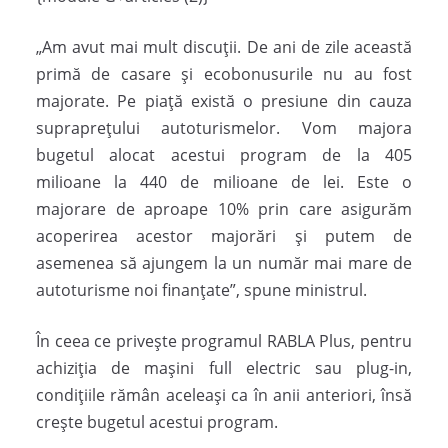
„Am avut mai mult discuții. De ani de zile această
primă de casare și ecobonusurile nu au fost
majorate. Pe piață există o presiune din cauza
supraprețului autoturismelor. Vom majora
bugetul alocat acestui program de la 405
milioane la 440 de milioane de lei. Este o
majorare de aproape 10% prin care asigurăm
acoperirea acestor majorări și putem de
asemenea să ajungem la un număr mai mare de
autoturisme noi finanțate”, spune ministrul.
În ceea ce privește programul RABLA Plus, pentru
achiziția de mașini full electric sau plug-in,
condițiile rămân aceleași ca în anii anteriori, însă
crește bugetul acestui program.