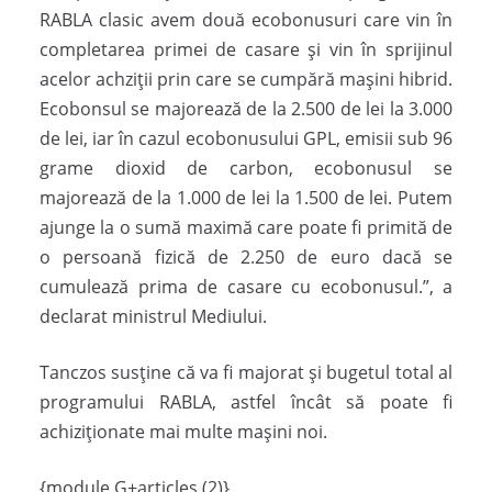
RABLA clasic avem două ecobonusuri care vin în
completarea primei de casare și vin în sprijinul
acelor achziții prin care se cumpără mașini hibrid.
Ecobonsul se majorează de la 2.500 de lei la 3.000
de lei, iar în cazul ecobonusului GPL, emisii sub 96
grame dioxid de carbon, ecobonusul se
majorează de la 1.000 de lei la 1.500 de lei. Putem
ajunge la o sumă maximă care poate fi primită de
o persoană fizică de 2.250 de euro dacă se
cumulează prima de casare cu ecobonusul.”, a
declarat ministrul Mediului.
Tanczos susține că va fi majorat și bugetul total al
programului RABLA, astfel încât să poate fi
achiziționate mai multe mașini noi.
{module G+articles (2)}