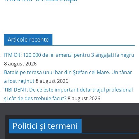
Articole recente
ITM Olt: 120.000 de lei amenzi pentru 3 angajați la negru
8 august 2026
Bătaie pe terasa unui bar din Ștefan cel Mare. Un tânăr
a fost reținut
8 august 2026
TIBI DENT: De ce este important detartrajul profesional
și cât de des trebuie făcut?
8 august 2026
Politici și termeni