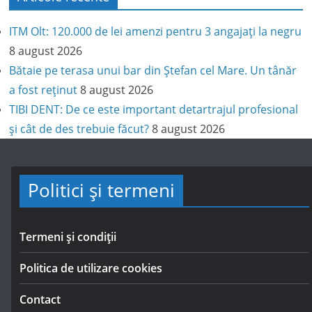
ITM Olt: 120.000 de lei amenzi pentru 3 angajați la negru
8 august 2026
Bătaie pe terasa unui bar din Ștefan cel Mare. Un tânăr
a fost reținut
8 august 2026
TIBI DENT: De ce este important detartrajul profesional
și cât de des trebuie făcut?
8 august 2026
Politici și termeni
Termeni și condiții
Politica de utilizare cookies
Contact