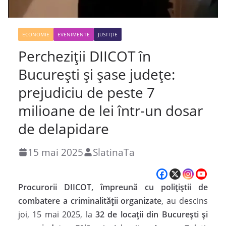
ECONOMIE
EVENIMENTE
JUSTIȚIE
Percheziții DIICOT în
București și șase județe:
prejudiciu de peste 7
milioane de lei într-un dosar
de delapidare
15 mai 2025
SlatinaTa
Procurorii DIICOT, împreună cu polițiștii de
combatere a criminalității organizate
, au descins
joi, 15 mai 2025, la
32 de locații din București și