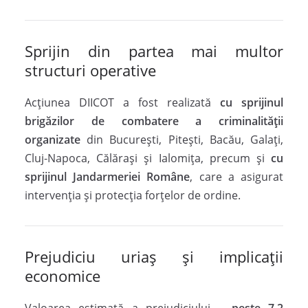
Sprijin din partea mai multor
structuri operative
Acțiunea DIICOT a fost realizată
cu sprijinul
brigăzilor de combatere a criminalității
organizate
din București, Pitești, Bacău, Galați,
Cluj-Napoca, Călărași și Ialomița, precum și
cu
sprijinul Jandarmeriei Române
, care a asigurat
intervenția și protecția forțelor de ordine.
Prejudiciu uriaș și implicații
economice
Valoarea estimată a prejudiciului –
peste 7,2