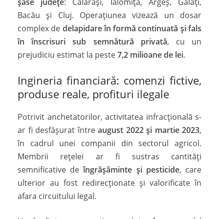
șase județe
: Călărași, Ialomița, Argeș, Galați,
Bacău și Cluj. Operațiunea vizează un dosar
complex de
delapidare în formă continuată și fals
în înscrisuri sub semnătură privată
, cu un
prejudiciu estimat la peste
7,2 milioane de lei
.
Ingineria financiară: comenzi fictive,
produse reale, profituri ilegale
Potrivit anchetatorilor, activitatea infracțională s-
ar fi desfășurat între
august 2022 și martie 2023
,
în cadrul unei companii din sectorul agricol.
Membrii rețelei ar fi sustras cantități
semnificative de
îngrășăminte și pesticide
, care
ulterior au fost redirecționate și valorificate în
afara circuitului legal.