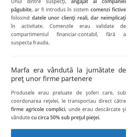
Unul dintre suspecți,
angajat al companiei
păgubite
, ar fi introdus în sistem
comenzi fictive
folosind
datele unor clienți reali, dar neimplicați
în activitate. Comenzile erau validate de
compartimentul financiar-contabil, fără a
suspecta frauda.
Marfa era vândută la jumătate de
preț unor firme partenere
Produsele erau preluate de șoferi care, sub
coordonarea rețelei, le transportau direct către
firme agricole complici
, unde erau descărcate și
vândute
cu circa 50% sub prețul pieței
.