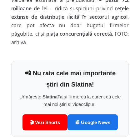
milioane de lei
– ridică suspiciuni privind
rețele
extinse de distribuție ilicită în sectorul agricol
,
care pot afecta nu doar bugetul firmelor
păgubite, ci și
piața concurențială corectă
. FOTO:
arhivă
📲 Nu rata cele mai importante
știri din Slatina!
Urmărește
SlatinaTa
și fii mereu la curent cu cele
mai noi știri și videoclipuri.
🎬 Vezi Shorts
📰 Google News