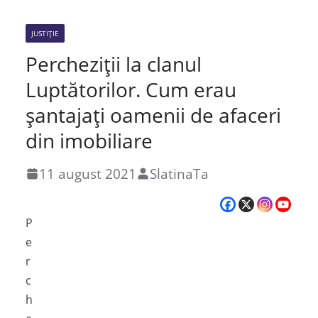
JUSTIȚIE
Percheziții la clanul
Luptătorilor. Cum erau
șantajați oamenii de afaceri
din imobiliare
11 august 2021
SlatinaTa
P
e
r
c
h