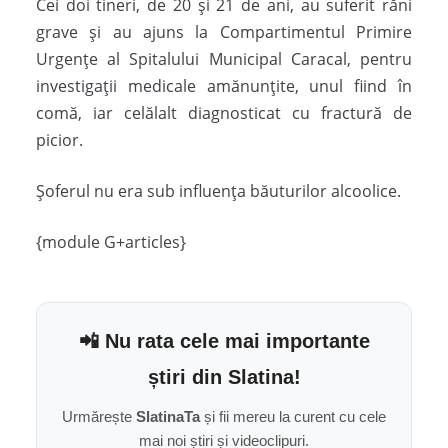
Cei doi tineri, de 20 și 21 de ani, au suferit răni
grave și au ajuns la Compartimentul Primire
Urgențe al Spitalului Municipal Caracal, pentru
investigații medicale amănunțite, unul fiind în
comă, iar celălalt diagnosticat cu fractură de
picior.
Șoferul nu era sub influența băuturilor alcoolice.
{module G+articles}
📲 Nu rata cele mai importante
știri din Slatina!
Urmărește
SlatinaTa
și fii mereu la curent cu cele
mai noi știri și videoclipuri.