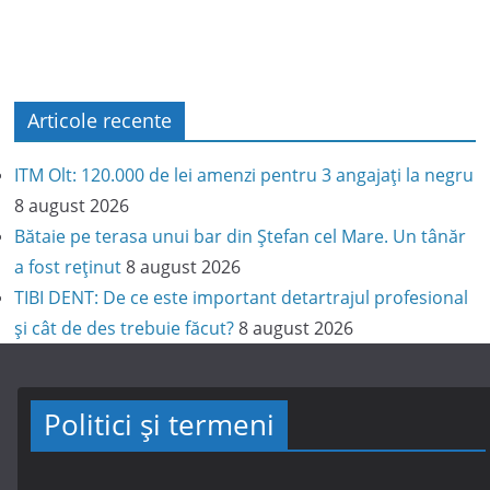
Articole recente
ITM Olt: 120.000 de lei amenzi pentru 3 angajați la negru
8 august 2026
Bătaie pe terasa unui bar din Ștefan cel Mare. Un tânăr
a fost reținut
8 august 2026
TIBI DENT: De ce este important detartrajul profesional
și cât de des trebuie făcut?
8 august 2026
Politici și termeni