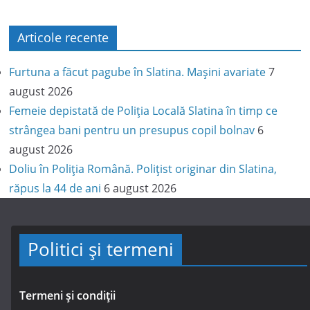
Articole recente
Furtuna a făcut pagube în Slatina. Mașini avariate
7
august 2026
Femeie depistată de Poliția Locală Slatina în timp ce
strângea bani pentru un presupus copil bolnav
6
august 2026
Doliu în Poliția Română. Polițist originar din Slatina,
răpus la 44 de ani
6 august 2026
Politici și termeni
Termeni și condiții