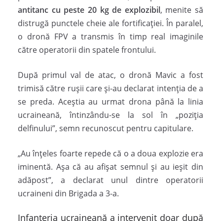
antitanc cu peste 20 kg de explozibil
, menite să
distrugă punctele cheie ale fortificației. În paralel,
o dronă FPV a transmis în timp real imaginile
către operatorii din spatele frontului.
După primul val de atac, o dronă Mavic a fost
trimisă către rușii care și-au declarat intenția de a
se preda. Aceștia au urmat drona până la linia
ucraineană, întinzându-se la sol în „poziția
delfinului”, semn recunoscut pentru capitulare.
„Au înțeles foarte repede că o a doua explozie era
iminentă. Așa că au afișat semnul și au ieșit din
adăpost”, a declarat unul dintre operatorii
ucraineni din Brigada a 3-a.
Infanteria ucraineană a intervenit doar după