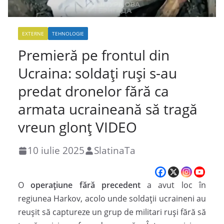
EXTERNE
TEHNOLOGIE
Premieră pe frontul din
Ucraina: soldați ruși s-au
predat dronelor fără ca
armata ucraineană să tragă
vreun glonț VIDEO
10 iulie 2025
SlatinaTa
O
operațiune fără precedent
a avut loc în
regiunea Harkov, acolo unde soldații ucraineni au
reușit să captureze un grup de militari ruși fără să