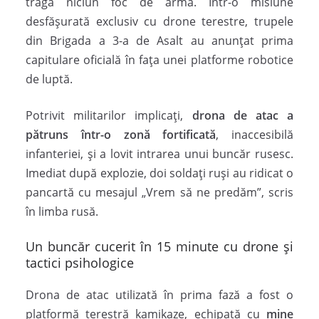
tragă niciun foc de armă. Într-o misiune
desfășurată exclusiv cu drone terestre, trupele
din Brigada a 3-a de Asalt au anunțat prima
capitulare oficială în fața unei platforme robotice
de luptă.
Potrivit militarilor implicați,
drona de atac a
pătruns într-o zonă fortificată
, inaccesibilă
infanteriei, și a lovit intrarea unui buncăr rusesc.
Imediat după explozie, doi soldați ruși au ridicat o
pancartă cu mesajul „Vrem să ne predăm”, scris
în limba rusă.
Un buncăr cucerit în 15 minute cu drone și
tactici psihologice
Drona de atac utilizată în prima fază a fost o
platformă terestră kamikaze, echipată cu
mine