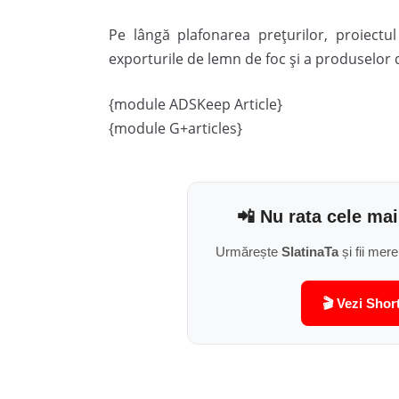
Pe lângă plafonarea prețurilor, proiectu
exporturile de lemn de foc și a produselor d
{module ADSKeep Article}
{module G+articles}
📲 Nu rata cele mai
Urmărește
SlatinaTa
și fii mere
🎬 Vezi Shor