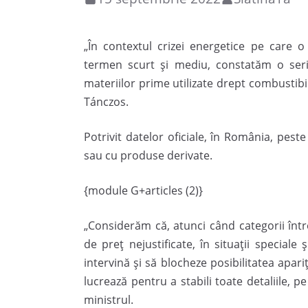
„În contextul crizei energetice pe care 
termen scurt și mediu, constatăm o serie 
materiilor prime utilizate drept combustibi
Tánczos.
Potrivit datelor oficiale, în România, pes
sau cu produse derivate.
{module G+articles (2)}
„Considerăm că, atunci când categorii într
de preț nejustificate, în situații speciale
intervină și să blocheze posibilitatea apariți
lucrează pentru a stabili toate detaliile, p
ministrul.