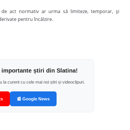
l de act normativ ar urma să limiteze, temporar, și
erivate pentru încălzire.
 importante știri din Slatina!
u la curent cu cele mai noi știri și videoclipuri.
ts
📰 Google News