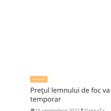
ECONOMIE
Prețul lemnului de foc va 
temporar
15 septembrie 2022
SlatinaTa