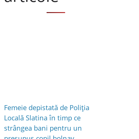
Femeie depistată de Poliția
Locală Slatina în timp ce
strângea bani pentru un
presupus copil bolnav