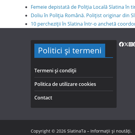
Femeie depistată de Poliția Locală Slatina în
Doliu în Poliția Română. Polițist originar din S
10 percheziții în Slatina într-o anchetă coord
Politici și termeni
Termeni și condiții
Politica de utilizare cookies
Contact
Copyright © 2026
SlatinaTa – Informații și noutăți
.