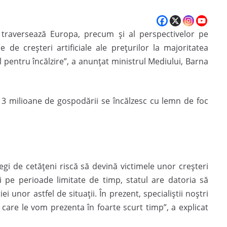
o traversează Europa, precum și al perspectivelor pe
de creșteri artificiale ale prețurilor la majoritatea
l pentru încălzire”, a anunțat ministrul Mediului, Barna
te 3 milioane de gospodării se încălzesc cu lemn de foc
egi de cetățeni riscă să devină victimele unor creșteri
 și pe perioade limitate de timp, statul are datoria să
ei unor astfel de situații. În prezent, specialiștii noștri
e care le vom prezenta în foarte scurt timp”, a explicat