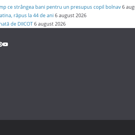
 timp ce strângea bani pentru un presupus copil bolnav
6 aug
latina, răpus la 44 de ani
6 august 2026
onată de DIICOT
6 august 2026