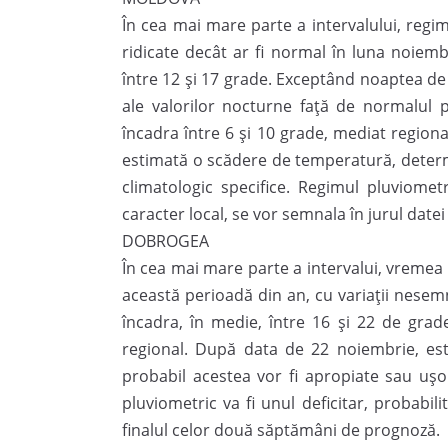
În cea mai mare parte a intervalului, regim
ridicate decât ar fi normal în luna noiemb
între 12 și 17 grade. Exceptând noaptea de 
ale valorilor nocturne față de normalul 
încadra între 6 și 10 grade, mediat regional
estimată o scădere de temperatură, determi
climatologic specifice. Regimul pluviometr
caracter local, se vor semnala în jurul date
DOBROGEA
În cea mai mare parte a intervalui, vremea
această perioadă din an, cu variații nesemni
încadra, în medie, între 16 și 22 de grad
regional. După data de 22 noiembrie, est
probabil acestea vor fi apropiate sau ușor
pluviometric va fi unul deficitar, probabili
finalul celor două săptămâni de prognoză.