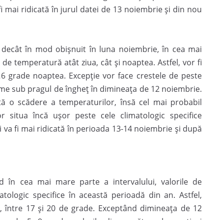
i mai ridicată în jurul datei de 13 noiembrie și din nou
decât în mod obișnuit în luna noiembrie, în cea mai
 de temperatură atât ziua, cât și noaptea. Astfel, vor fi
…6 grade noaptea. Excepție vor face crestele de peste
nime sub pragul de îngheț în dimineața de 12 noiembrie.
ă o scădere a temperaturilor, însă cel mai probabil
 situa încă ușor peste cele climatologic specifice
i va fi mai ridicată în perioada 13-14 noiembrie și după
 în cea mai mare parte a intervalului, valorile de
tologic specifice în această perioadă din an. Astfel,
, între 17 și 20 de grade. Exceptând dimineața de 12