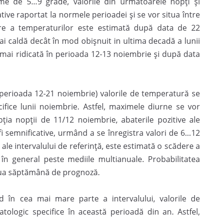
me de 5…9 grade, valorile din următoarele nopți și
tive raportat la normele perioadei și se vor situa între
ere a temperaturilor este estimată după data de 22
 caldă decât în mod obișnuit in ultima decadă a lunii
i mai ridicată în perioada 12-13 noiembrie și după data
(perioada 12-21 noiembrie) valorile de temperatură se
ifice lunii noiembrie. Astfel, maximele diurne se vor
ția nopții de 11/12 noiembrie, abaterile pozitive ale
i semnificative, urmând a se înregistra valori de 6…12
 ale intervalului de referință, este estimată o scădere a
în general peste mediile multianuale. Probabilitatea
 doua săptămână de prognoză.
 în cea mai mare parte a intervalului, valorile de
tologic specifice în această perioadă din an. Astfel,