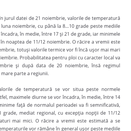
în jurul datei de 21 noiembrie, valorile de temperatură
n luna noiembrie, cu până la 8…10 grade peste mediile
încadra, în medie, între 17 și 21 de grade, iar minimele
r în noaptea de 11/12 noiembrie. O răcire a vremii este
brie, totuși valorile termice vor fi încă ușor mai mari
iembrie. Probabilitatea pentru ploi cu caracter local va
iembrie și după data de 20 noiembrie, însă regimul
 mare parte a regiunii.
valorile de temperatură se vor situa peste normele
tfel, maximele diurne se vor încadra, în medie, între 14
 minime față de normalul perioadei va fi semnificativă,
 grade, mediat regional, cu excepția nopții de 11/12
turi mai mici. O răcire a vremii este estimată a se
emperaturile vor rămâne în general ușor peste mediile