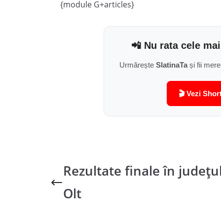
{module G+articles}
📲 Nu rata cele mai
Urmărește
SlatinaTa
și fii mere
🎬 Vezi Shor
Rezultate finale în județu
Olt