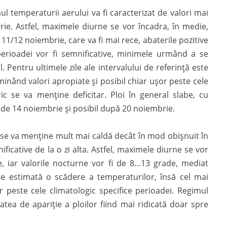
ul temperaturii aerului va fi caracterizat de valori mai
rie. Astfel, maximele diurne se vor încadra, în medie,
11/12 noiembrie, care va fi mai rece, abaterile pozitive
perioadei vor fi semnificative, minimele urmând a se
. Pentru ultimele zile ale intervalului de referință este
nând valori apropiate și posibil chiar ușor peste cele
ic se va menține deficitar. Ploi în general slabe, cu
i de 14 noiembrie și posibil după 20 noiembrie.
 se va menține mult mai caldă decât în mod obișnuit în
ficative de la o zi alta. Astfel, maximele diurne se vor
e, iar valorile nocturne vor fi de 8…13 grade, mediat
e estimată o scădere a temperaturilor, însă cel mai
 peste cele climatologic specifice perioadei. Regimul
tatea de apariție a ploilor fiind mai ridicată doar spre