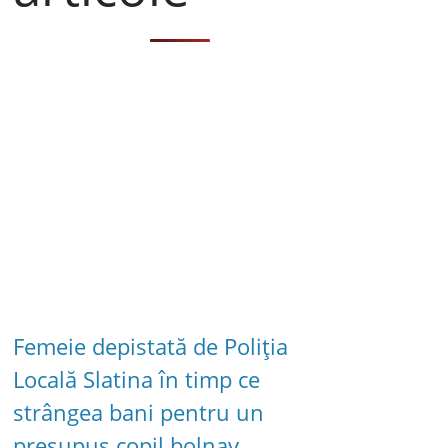
Femeie depistată de Poliția
Locală Slatina în timp ce
strângea bani pentru un
presupus copil bolnav