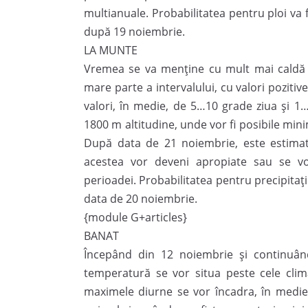
multianuale. Probabilitatea pentru ploi va f
după 19 noiembrie.
LA MUNTE
Vremea se va menține cu mult mai caldă 
mare parte a intervalului, cu valori pozitive
valori, în medie, de 5…10 grade ziua și 1
1800 m altitudine, unde vor fi posibile mi
După data de 21 noiembrie, este estimat
acestea vor deveni apropiate sau se vor
perioadei. Probabilitatea pentru precipitați
data de 20 noiembrie.
{module G+articles}
BANAT
Începând din 12 noiembrie și continuând
temperatură se vor situa peste cele clima
maximele diurne se vor încadra, în medie