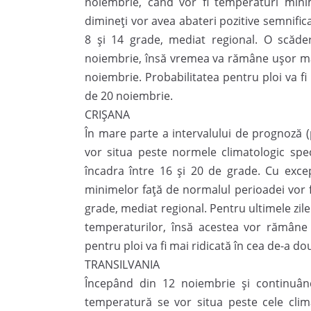
noiembrie, când vor fi temperaturi mini
dimineți vor avea abateri pozitive semnifica
8 și 14 grade, mediat regional. O scăd
noiembrie, însă vremea va rămâne ușor mai
noiembrie. Probabilitatea pentru ploi va f
de 20 noiembrie.
CRIŞANA
În mare parte a intervalului de prognoză 
vor situa peste normele climatologic spec
încadra între 16 și 20 de grade. Cu excep
minimelor față de normalul perioadei vor f
grade, mediat regional. Pentru ultimele zile
temperaturilor, însă acestea vor rămâne 
pentru ploi va fi mai ridicată în cea de-a
TRANSILVANIA
Începând din 12 noiembrie și continuând
temperatură se vor situa peste cele clima