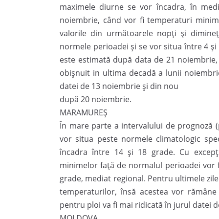
maximele diurne se vor încadra, în medi
noiembrie, când vor fi temperaturi minime
valorile din următoarele nopți și dimineț
normele perioadei și se vor situa între 4 ș
este estimată după data de 21 noiembrie
obișnuit in ultima decadă a lunii noiembrie
datei de 13 noiembrie și din nou
după 20 noiembrie.
MARAMUREŞ
În mare parte a intervalului de prognoză 
vor situa peste normele climatologic spec
încadra între 14 și 18 grade. Cu excepți
minimelor față de normalul perioadei vor f
grade, mediat regional. Pentru ultimele zile
temperaturilor, însă acestea vor rămâne 
pentru ploi va fi mai ridicată în jurul date
MOLDOVA