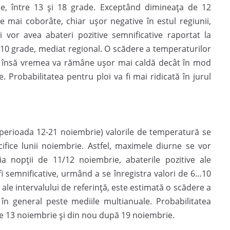
e, între 13 și 18 grade. Exceptând dimineața de 12
 mai coborâte, chiar ușor negative în estul regiunii,
i vor avea abateri pozitive semnificative raportat la
i 10 grade, mediat regional. O scădere a temperaturilor
, însă vremea va rămâne ușor mai caldă decât în mod
. Probabilitatea pentru ploi va fi mai ridicată în jurul
(perioada 12-21 noiembrie) valorile de temperatură se
ifice lunii noiembrie. Astfel, maximele diurne se vor
a nopții de 11/12 noiembrie, abaterile pozitive ale
i semnificative, urmând a se înregistra valori de 6…10
 ale intervalului de referință, este estimată o scădere a
în general peste mediile multianuale. Probabilitatea
i de 13 noiembrie și din nou după 19 noiembrie.