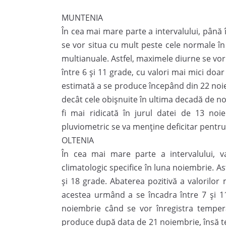
MUNTENIA
În cea mai mare parte a intervalului, până 
se vor situa cu mult peste cele normale î
multianuale. Astfel, maximele diurne se vor 
între 6 și 11 grade, cu valori mai mici doa
estimată a se produce începând din 22 noiem
decât cele obișnuite în ultima decadă de no
fi mai ridicată în jurul datei de 13 no
pluviometric se va menține deficitar pentru
OLTENIA
În cea mai mare parte a intervalului, 
climatologic specifice în luna noiembrie. As
și 18 grade. Abaterea pozitivă a valorilor
acestea urmând a se încadra între 7 și 11
noiembrie când se vor înregistra tempera
produce după data de 21 noiembrie, însă t