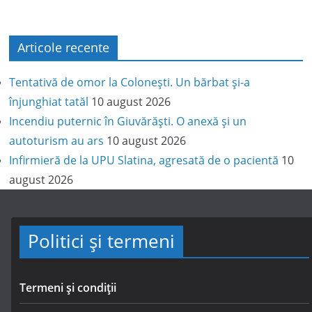
Articole recente
Tentativă de omor la Colonești. Un bărbat și-a
înjunghiat tatăl
10 august 2026
Incendiu puternic în Giuvărăști. O anexă și un
autoturism au ars
10 august 2026
Infirmieră de la UPU Slatina, agresată de o pacientă
10
august 2026
Politici și termeni
Termeni și condiții