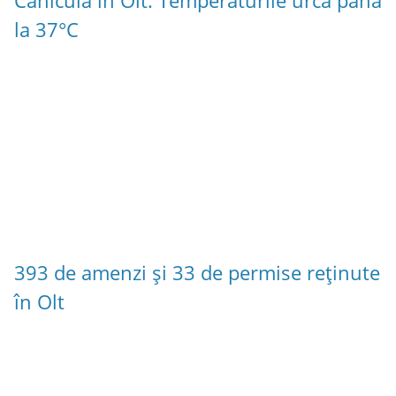
Caniculă în Olt. Temperaturile urcă până
la 37°C
393 de amenzi și 33 de permise reținute
în Olt