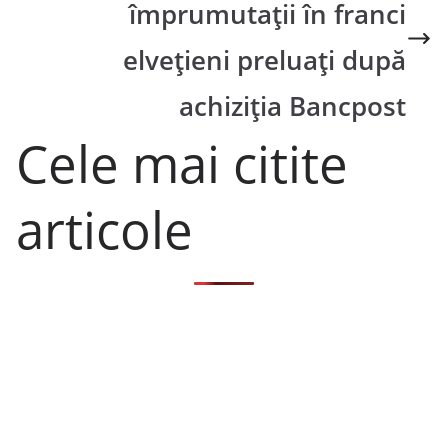
împrumutații în franci
elvețieni preluați după
achiziția Bancpost
Cele mai citite
articole