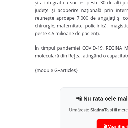
și a integrat cu succes peste 30 de alți j
județe și acoperire națională prin inte
reunește aproape 7.000 de angajați și cola
chirurgie, maternitate, policlinică, imagis
peste 4.5 milioane de pacienți.
În timpul pandemiei COVID-19, REGINA MA
moleculară din Rețea, atingând o capacitat
{module G+articles}
📲 Nu rata cele mai
Urmărește
SlatinaTa
și fii mere
🎬 Vezi Shor