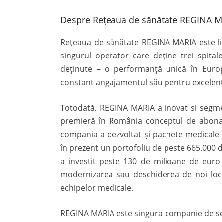
Despre Rețeaua de sănătate REGINA 
Rețeaua de sănătate REGINA MARIA este lide
singurul operator care deține trei spitale
deținute – o performanță unică în Euro
constant angajamentul său pentru excelența m
Totodată, REGINA MARIA a inovat și segmen
premieră în România conceptul de abona
compania a dezvoltat și pachete medicale s
în prezent un portofoliu de peste 665.000 
a investit peste 130 de milioane de euro
modernizarea sau deschiderea de noi locaț
echipelor medicale.
REGINA MARIA este singura companie de serv