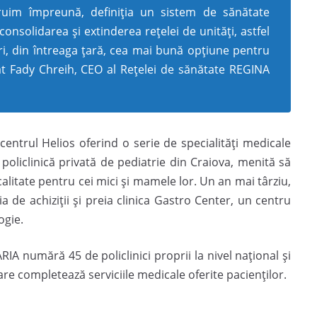
truim împreună, definiția un sistem de sănătate
onsolidarea și extinderea rețelei de unități, astfel
ri, din întreaga țară, cea mai bună opțiune pentru
rat Fady Chreih, CEO al Rețelei de sănătate REGINA
ntrul Helios oferind o serie de specialităţi medicale
policlinică privată de pediatrie din Craiova, menită să
calitate pentru cei mici și mamele lor. Un an mai târziu,
 de achiziţii și preia clinica Gastro Center, un centru
ogie.
A numără 45 de policlinici proprii la nivel național și
are completează serviciile medicale oferite pacienților.