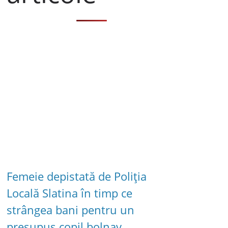
Femeie depistată de Poliția
Locală Slatina în timp ce
strângea bani pentru un
presupus copil bolnav