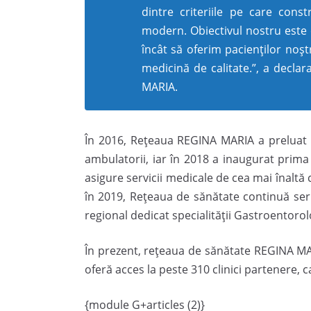
dintre criteriile pe care cons
modern. Obiectivul nostru este c
încât să oferim pacienților noșt
medicină de calitate.”, a decla
MARIA.
În 2016, Rețeaua REGINA MARIA a preluat ce
ambulatorii, iar în 2018 a inaugurat prima 
asigure servicii medicale de cea mai înaltă 
în 2019, Rețeaua de sănătate continuă seria
regional dedicat specialității Gastroentorol
În prezent, rețeaua de sănătate REGINA MARI
oferă acces la peste 310 clinici partenere, c
{module G+articles (2)}