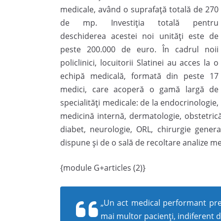
medicale, având o suprafață totală de 270
de mp. Investiția totală pentru
deschiderea acestei noi unități este de
peste 200.000 de euro. În cadrul noii
policlinici, locuitorii Slatinei au acces la o
echipă medicală, formată din peste 17
medici, care acoperă o gamă largă de
specialități medicale: de la endocrinologie,
medicină internă, dermatologie, obstetrică
diabet, neurologie, ORL, chirurgie generală
dispune și de o sală de recoltare analize me
{module G+articles (2)}
„Un act medical performant pres
mai multor pacienți, indiferent d