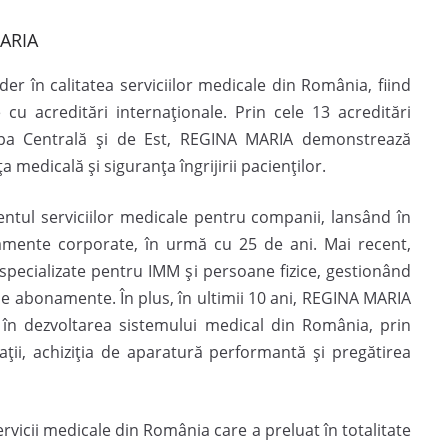
MARIA
r în calitatea serviciilor medicale din România, fiind
 cu acreditări internaționale. Prin cele 13 acreditări
pa Centrală și de Est, REGINA MARIA demonstrează
edicală și siguranța îngrijirii pacienților.
tul serviciilor medicale pentru companii, lansând în
mente corporate, în urmă cu 25 de ani. Mai recent,
pecializate pentru IMM și persoane fizice, gestionând
de abonamente. În plus, în ultimii 10 ani, REGINA MARIA
 în dezvoltarea sistemului medical din România, prin
ii, achiziția de aparatură performantă și pregătirea
icii medicale din România care a preluat în totalitate