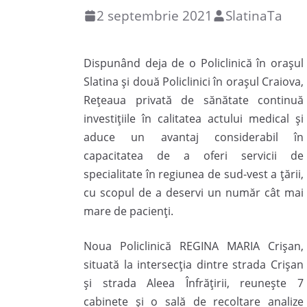
2 septembrie 2021
SlatinaTa
Dispunând deja de o Policlinică în orașul
Slatina și două Policlinici în orașul Craiova,
Rețeaua privată de sănătate continuă
investițiile în calitatea actului medical și
aduce un avantaj considerabil în
capacitatea de a oferi servicii de
specialitate în regiunea de sud-vest a țării,
cu scopul de a deservi un număr cât mai
mare de pacienți.
Noua Policlinică REGINA MARIA Crișan,
situată la intersecția dintre strada Crișan
și strada Aleea Înfrățirii, reunește 7
cabinete și o sală de recoltare analize