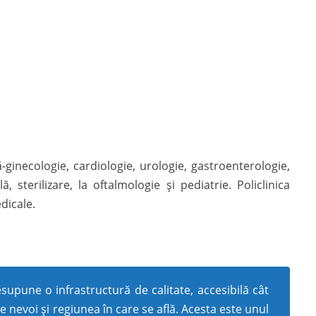
-ginecologie, cardiologie, urologie, gastroenterologie,
, sterilizare, la oftalmologie și pediatrie. Policlinica
dicale.
upune o infrastructură de calitate, accesibilă cât
e nevoi și regiunea în care se află. Acesta este unul