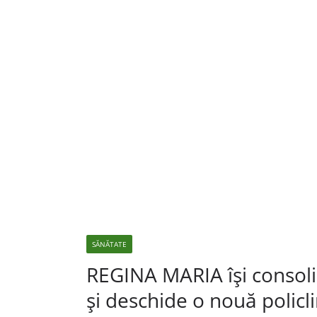
SĂNĂTATE
REGINA MARIA își consolid
și deschide o nouă policli