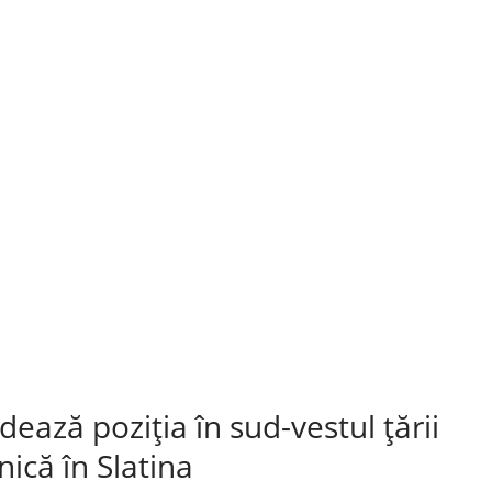
ează poziția în sud-vestul țării
nică în Slatina