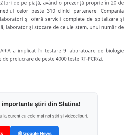
ucători de pe piață, având o prezență proprie în 20 de
rmediul celor peste 310 clinici partenere. Compania
boratori și oferă servicii complete de spitalizare și
tică, laborator și stocare de celule stem, unui număr de
RIA a implicat în testare 9 laboratoare de biologie
e de prelucrare de peste 4000 teste RT-PCR/zi.
 importante știri din Slatina!
u la curent cu cele mai noi știri și videoclipuri.
ts
📰 Google News