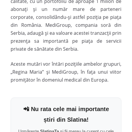
calitate, cu un portofoliu de aproape 1 milion de
abonați și un număr mare de parteneri
corporate, consolidându-și astfel poziția pe piața
din România. MediGroup, compania soră din
Serbia, adaugă și ea valoare acestei tranzacții prin
prezența sa importantă pe piața de servicii
private de sănătate din Serbia.
Aceste mutări vor întări pozițiile ambelor grupuri,
„Regina Maria” și MediGroup, în fața unui viitor
promițător în domeniul medical din Europa.
📲 Nu rata cele mai importante
știri din Slatina!
Urmărește
SlatinaTa
și fii mereu la curent cu cele