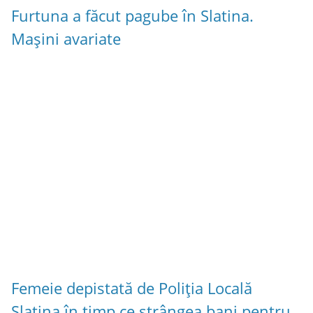
Furtuna a făcut pagube în Slatina.
Mașini avariate
Femeie depistată de Poliția Locală
Slatina în timp ce strângea bani pentru