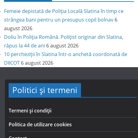
Femeie depistată de Poliția Locală Slatina în timp ce
strângea bani pentru un presupus copil bolnav
6
august 2026
Doliu în Poliția Română. Polițist originar din Slatina,
răpus la 44 de ani
6 august 2026
10 percheziții în Slatina într-o anchetă coordonată de
DIICOT
6 august 2026
Politici și termeni
Termeni și condiții
Politica de utilizare cookies