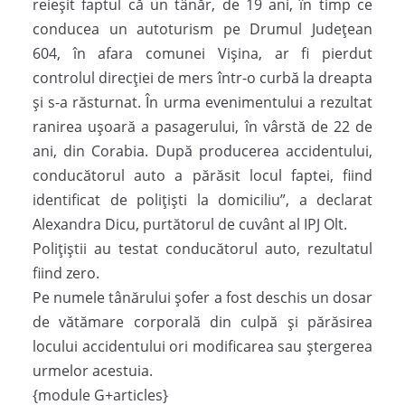
reieșit faptul că un tânăr, de 19 ani, în timp ce
conducea un autoturism pe Drumul Județean
604, în afara comunei Vișina, ar fi pierdut
controlul direcției de mers într-o curbă la dreapta
și s-a răsturnat. În urma evenimentului a rezultat
ranirea ușoară a pasagerului, în vârstă de 22 de
ani, din Corabia. După producerea accidentului,
conducătorul auto a părăsit locul faptei, fiind
identificat de polițiști la domiciliu”, a declarat
Alexandra Dicu, purtătorul de cuvânt al IPJ Olt.
Polițiștii au testat conducătorul auto, rezultatul
fiind zero.
Pe numele tânărului şofer a fost deschis un dosar
de vătămare corporală din culpă și părăsirea
locului accidentului ori modificarea sau ștergerea
urmelor acestuia.
{module G+articles}