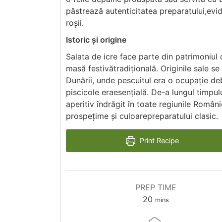
păstrează autenticitatea preparatului,evi
roșii.
Istoric și origine
Salata de icre face parte din patrimoniul
masă festivătradițională. Originile sale se
Dunării, unde pescuitul era o ocupație deb
piscicole eraesențială. De-a lungul timpul
aperitiv îndrăgit în toate regiunile Român
prospețime și culoarepreparatului clasic.
Print Recipe
PREP TIME
20
mins