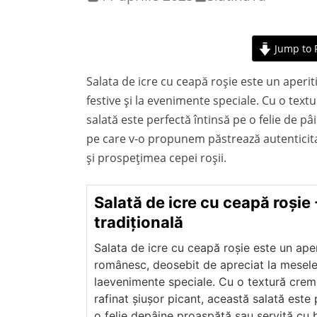
Jump to 
Salata de icre cu ceapă roșie este un aperi
festive și la evenimente speciale. Cu o text
salată este perfectă întinsă pe o felie de 
pe care v-o propunem păstrează autenticita
și prospețimea cepei roșii.
Salată de icre cu ceapă roșie 
tradițională
Salata de icre cu ceapă roșie este un aper
românesc, deosebit de apreciat la mesele 
laevenimente speciale. Cu o textură crem
rafinat șiușor picant, această salată este 
o felie depâine proaspătă sau servită c