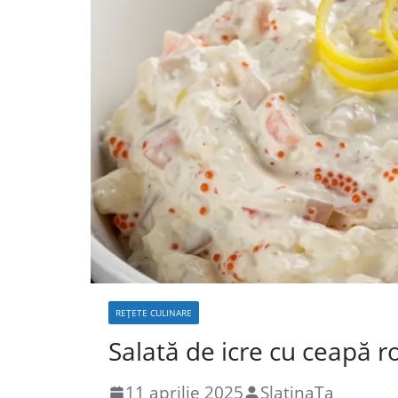
REȚETE CULINARE
Salată de icre cu ceapă ro
11 aprilie 2025
SlatinaTa