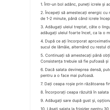
1. Într-un bol adânc, puneți icrele și 
2. Începeți să amestecați energic cu 
de 1-2 minute, până când icrele încep
3. Adăugați uleiul treptat, câte o li
adăugați uleiul foarte încet, ca la o 
4. După ce ați încorporat aproximativ 
sucul de lămâie, alternând cu restul de
5. Continuați să amestecați până obț
Consistența trebuie să fie pufoasă ș
6. Dacă salata devineprea densă, put
pentru a o face mai pufoasă.
7. Dați ceapa roșie prin răzătoarea fi
8. Încorporați ceapa răzuită în salat
9. Adăugați sare după gust și, opțion
10. Lăsați salata la frigider pentru 3