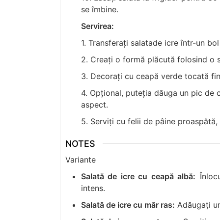
se îmbine.
Servirea:
1. Transferați salatade icre într-un bo
2. Creați o formă plăcută folosind o 
3. Decorați cu ceapă verde tocată fin
4. Opțional, puteția dăuga un pic de 
aspect.
5. Serviți cu felii de pâine proaspăt
NOTES
Variante
Salată de icre cu ceapă albă:
Înloc
intens.
Salată de icre cu măr ras:
Adăugați un