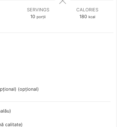
SERVINGS
CALORIES
10
180
porții
kcal
opțional)
(opțional)
șalău)
ă calitate)