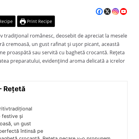
Recipe
Print Recipe
tiv tradițional românesc, deosebit de apreciat la mesele
ură cremoasă, un gust rafinat și ușor picant, această
pâine proaspătă sau servită cu baghetă crocantă. Rețeta
tea preparatului, evidențiind aroma delicată a icrelor
- Rețetă
itivtradițional
festive și
oasă, un gust
perfectă întinsă pe
u baghetă crocantă. Rețeta pecare v-o propunem