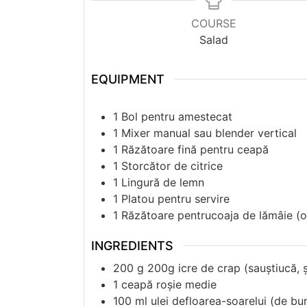
COURSE
Salad
EQUIPMENT
1 Bol pentru amestecat
1 Mixer manual sau blender vertical
1 Răzătoare fină pentru ceapă
1 Storcător de citrice
1 Lingură de lemn
1 Platou pentru servire
1 Răzătoare pentrucoaja de lămâie (
INGREDIENTS
200
g
200g icre de crap (sauștiucă, 
1
ceapă roșie medie
100
ml
ulei defloarea-soarelui (de bun