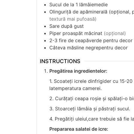
Sucul de la 1 lămâiemedie
Olinguriță de apăminerală (opțional, 
textură mai pufoasă)
Sare după gust
Piper proaspăt măcinat
(opțional)
2-3 fire de ceapăverde pentru decor
Câteva măsline negrepentru decor
INSTRUCTIONS
Pregătirea ingredientelor:
1. Scoateți icrele dinfrigider cu 15-2
latemperatura camerei.
2. Curățați ceapa roșie și spălați-o bi
3. Stoarceți lămâia și păstrați sucul.
4. Pregătiți uleiul,care trebuie să fie
Prepararea salatei de icre: