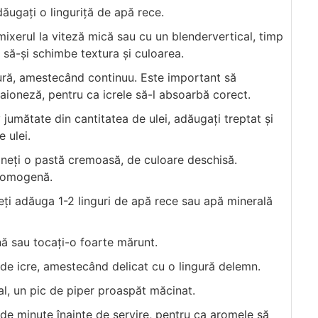
adăugați o linguriță de apă rece.
mixerul la viteză mică sau cu un blendervertical, timp
 să-și schimbe textura și culoarea.
ngură, amestecând continuu. Este important să
maioneză, pentru ca icrele să-l absoarbă corect.
jumătate din cantitatea de ulei, adăugați treptat și
 ulei.
ineți o pastă cremoasă, de culoare deschisă.
i omogenă.
eți adăuga 1-2 linguri de apă rece sau apă minerală
nă sau tocați-o foarte mărunt.
a de icre, amestecând delicat cu o lingură delemn.
al, un pic de piper proaspăt măcinat.
0 de minute înainte de servire, pentru ca aromele să