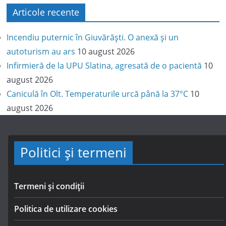
Articole recente
Incendiu puternic în Giuvărăști. O anexă și un
autoturism au ars
10 august 2026
Infirmieră de la UPU Slatina, agresată de o pacientă
10
august 2026
Caniculă în Olt. Temperaturile urcă până la 37°C
10
august 2026
Politici și termeni
Termeni și condiții
Politica de utilizare cookies