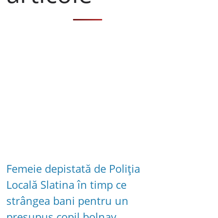
Femeie depistată de Poliția
Locală Slatina în timp ce
strângea bani pentru un
presupus copil bolnav