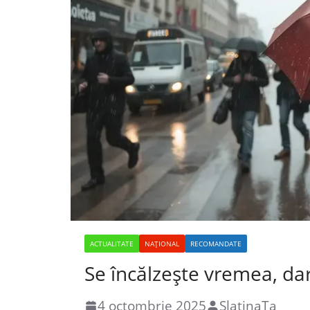
ACTUALITATE
NAȚIONAL
RECOMANDATE
Se încălzește vremea, dar
4 octombrie 2025
SlatinaTa