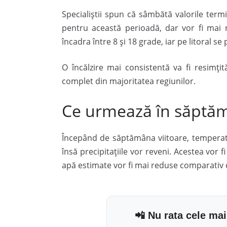
Specialiștii spun că sâmbătă valorile ter
pentru această perioadă, dar vor fi mai r
încadra între 8 și 18 grade, iar pe litoral se
O încălzire mai consistentă va fi resimți
complet din majoritatea regiunilor.
Ce urmează în săptăm
Începând de săptămâna viitoare, temperatu
însă precipitațiile vor reveni. Acestea vor f
apă estimate vor fi mai reduse comparativ c
📲 Nu rata cele mai