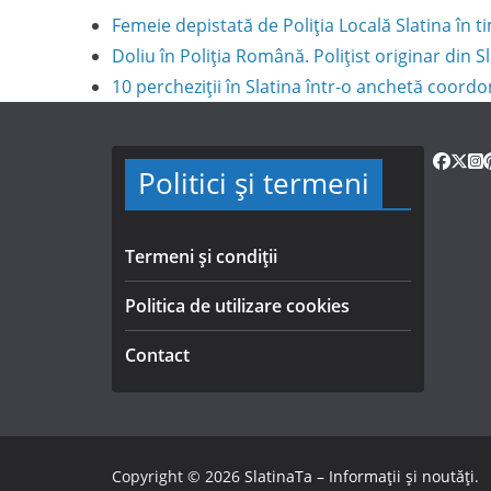
Femeie depistată de Poliția Locală Slatina în
Doliu în Poliția Română. Polițist originar din S
10 percheziții în Slatina într-o anchetă coord
Politici și termeni
Termeni și condiții
Politica de utilizare cookies
Contact
Copyright © 2026
SlatinaTa – Informații și noutăți
.