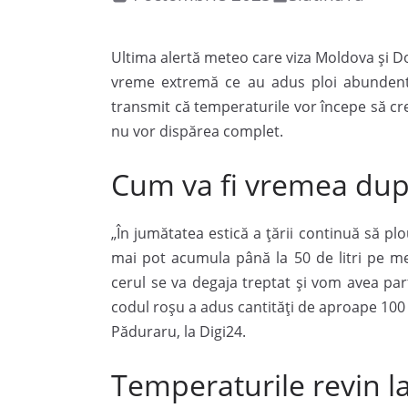
Ultima alertă meteo care viza Moldova și D
vreme extremă ce au adus ploi abundente
transmit că temperaturile vor începe să cre
nu vor dispărea complet.
Cum va fi vremea după
„În jumătatea estică a țării continuă să pl
mai pot acumula până la 50 de litri pe metr
cerul se va degaja treptat și vom avea pa
codul roșu a adus cantități de aproape 100 
Păduraru, la Digi24.
Temperaturile revin l