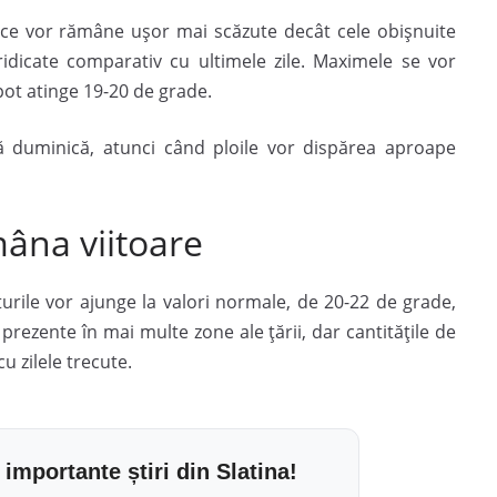
mice vor rămâne ușor mai scăzute decât cele obișnuite
idicate comparativ cu ultimele zile. Maximele se vor
 pot atinge 19-20 de grade.
tă duminică, atunci când ploile vor dispărea aproape
âna viitoare
rile vor ajunge la valori normale, de 20-22 de grade,
i prezente în mai multe zone ale țării, dar cantitățile de
u zilele trecute.
 importante știri din Slatina!