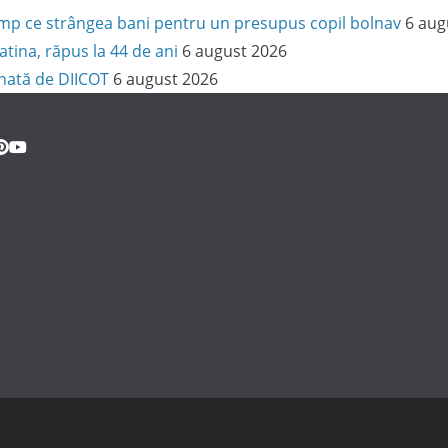
 timp ce strângea bani pentru un presupus copil bolnav
6 aug
latina, răpus la 44 de ani
6 august 2026
onată de DIICOT
6 august 2026