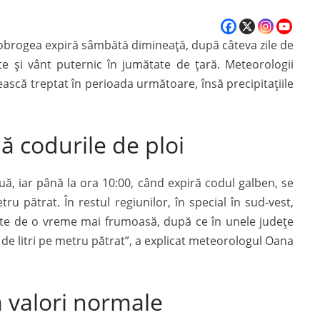
obrogea expiră sâmbătă dimineață, după câteva zile de
 și vânt puternic în jumătate de țară. Meteorologii
ască treptat în perioada următoare, însă precipitațiile
 codurile de ploi
ouă, iar până la ora 10:00, când expiră codul galben, se
u pătrat. În restul regiunilor, în special în sud-vest,
rte de o vreme mai frumoasă, după ce în unele județe
de litri pe metru pătrat”, a explicat meteorologul Oana
a valori normale