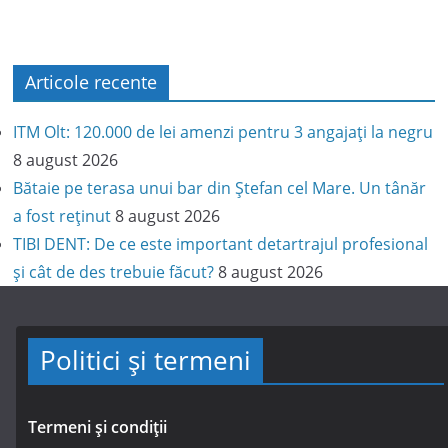
Articole recente
ITM Olt: 120.000 de lei amenzi pentru 3 angajați la negru
8 august 2026
Bătaie pe terasa unui bar din Ștefan cel Mare. Un tânăr
a fost reținut
8 august 2026
TIBI DENT: De ce este important detartrajul profesional
și cât de des trebuie făcut?
8 august 2026
Politici și termeni
Termeni și condiții