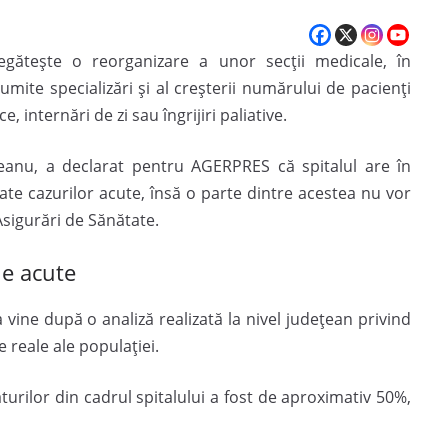
egătește o reorganizare a unor secții medicale, în
umite specializări și al creșterii numărului de pacienți
e, internări de zi sau îngrijiri paliative.
eanu
, a declarat pentru
AGERPRES
că spitalul are în
ate cazurilor acute, însă o parte dintre acestea nu vor
Asigurări de Sănătate.
le acute
a vine după o analiză realizată la nivel județean privind
e reale ale populației.
urilor din cadrul spitalului a fost de aproximativ 50%,