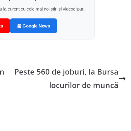
u la curent cu cele mai noi știri și videoclipuri.
ts
📰 Google News
im
Peste 560 de joburi, la Bursa
locurilor de muncă