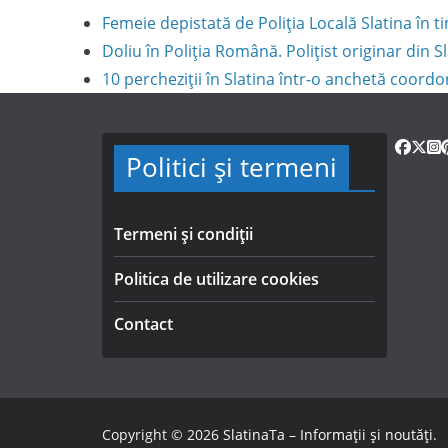
Femeie depistată de Poliția Locală Slatina în
Doliu în Poliția Română. Polițist originar din S
10 percheziții în Slatina într-o anchetă coord
Politici și termeni
Termeni și condiții
Politica de utilizare cookies
Contact
Copyright © 2026
SlatinaTa – Informații și noutăți
.