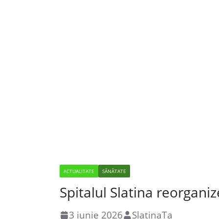
ACTUALITATE
SĂNĂTATE
Spitalul Slatina reorgani
3 iunie 2026
SlatinaTa