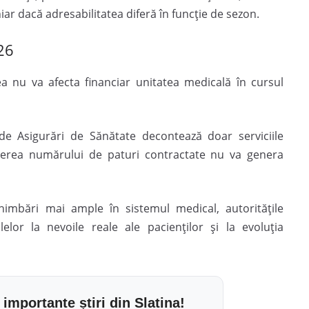
ar dacă adresabilitatea diferă în funcție de sezon.
26
ea nu va afecta financiar unitatea medicală în cursul
de Asigurări de Sănătate decontează doar serviciile
ducerea numărului de paturi contractate nu va genera
himbări mai ample în sistemul medical, autoritățile
elor la nevoile reale ale pacienților și la evoluția
 importante știri din Slatina!