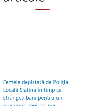
Femeie depistată de Poliția
Locală Slatina în timp ce
strângea bani pentru un
presupus copil bolnav