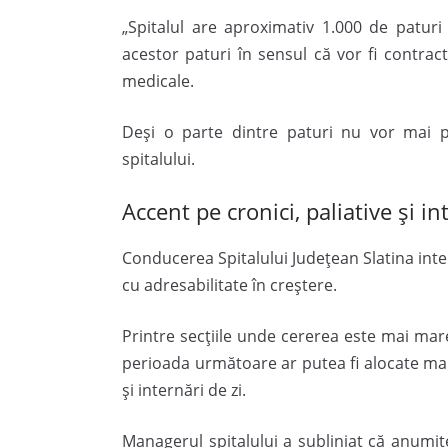
„Spitalul are aproximativ 1.000 de patur
acestor paturi în sensul că vor fi contrac
medicale.
Deși o parte dintre paturi nu vor mai 
spitalului.
Accent pe cronici, paliative și in
Conducerea Spitalului Județean Slatina inte
cu adresabilitate în creștere.
Printre secțiile unde cererea este mai mar
perioada următoare ar putea fi alocate mai m
și internări de zi.
Managerul spitalului a subliniat că anumite