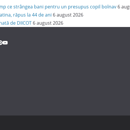
 timp ce strângea bani pentru un presupus copil bolnav
6 aug
latina, răpus la 44 de ani
6 august 2026
onată de DIICOT
6 august 2026