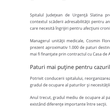
Spitalul Județean de Urgență Slatina pr
contextul scăderii adresabilității pentru an
care necesită îngrijiri pentru afecțiuni cronic
Managerul unității medicale,
Cosmin Flor
prezent aproximativ 1.000 de paturi destin
mai fi finanțate prin contractul cu Casa de 
Paturi mai puține pentru cazuri
Potrivit conducerii spitalului, reorganizare
gradul de ocupare al paturilor și necesitățil
Anul trecut, gradul mediu de ocupare al pat
existând diferențe importante între secții.