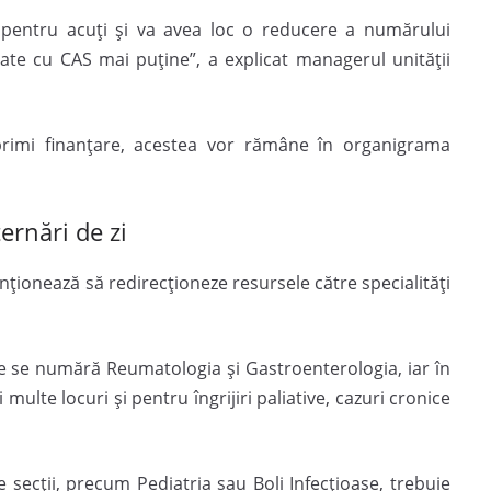
i pentru acuți și va avea loc o reducere a numărului
tate cu CAS mai puține”, a explicat managerul unității
primi finanțare, acestea vor rămâne în organigrama
ternări de zi
nționează să redirecționeze resursele către specialități
e se numără Reumatologia și Gastroenterologia, iar în
ulte locuri și pentru îngrijiri paliative, cazuri cronice
 secții, precum Pediatria sau Boli Infecțioase, trebuie