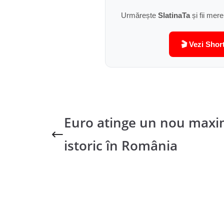
Urmărește
SlatinaTa
și fii mere
🎬 Vezi Shor
Euro atinge un nou max
istoric în România