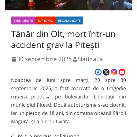
EVENIMENTE
NAȚIONAL
RECOMANDATE
Tânăr din Olt, mort într-un
accident grav la Pitești
30 septembrie 2025
SlatinaTa
Noaptea de luni spre marți, 29 spre 30
septembrie 2025, a fost marcată de o tragedie
rutieră produsă pe bulevardul Libertății din
municipiul Pitești. Două autoturisme s-au ciocnit,
iar un pieton de 18 ani, din comuna olteană Sârbii
Măgura, și-a pierdut viața.
Cum s-a produs coliziunea