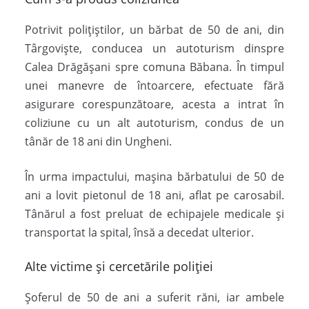
Potrivit polițiștilor, un bărbat de 50 de ani, din
Târgoviște, conducea un autoturism dinspre
Calea Drăgășani spre comuna Băbana. În timpul
unei manevre de întoarcere, efectuate fără
asigurare corespunzătoare, acesta a intrat în
coliziune cu un alt autoturism, condus de un
tânăr de 18 ani din Ungheni.
În urma impactului, mașina bărbatului de 50 de
ani a lovit pietonul de 18 ani, aflat pe carosabil.
Tânărul a fost preluat de echipajele medicale și
transportat la spital, însă a decedat ulterior.
Alte victime și cercetările poliției
Șoferul de 50 de ani a suferit răni, iar ambele