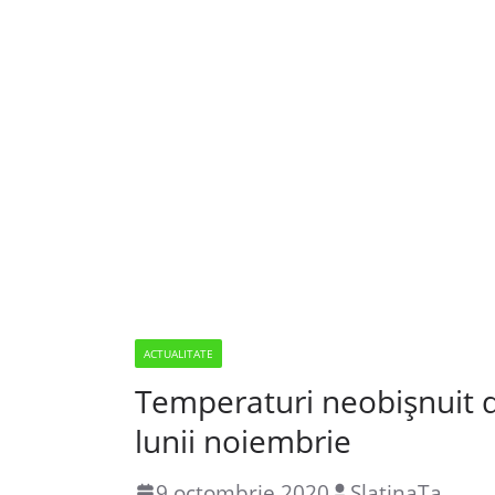
ACTUALITATE
Temperaturi neobișnuit d
lunii noiembrie
9 octombrie 2020
SlatinaTa