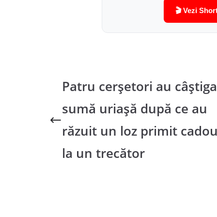
🎬 Vezi Shor
Patru cerșetori au câștiga
sumă uriașă după ce au
răzuit un loz primit cado
la un trecător