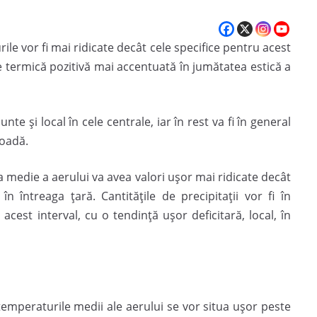
e vor fi mai ridicate decât cele specifice pentru acest
re termică pozitivă mai accentuată în jumătatea estică a
te și local în cele centrale, iar în rest va fi în general
ioadă.
 medie a aerului va avea valori ușor mai ridicate decât
întreaga țară. Cantitățile de precipitații vor fi în
cest interval, cu o tendință ușor deficitară, local, în
emperaturile medii ale aerului se vor situa ușor peste