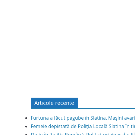
Articole recente
Furtuna a făcut pagube în Slatina. Mașini avar
Femeie depistată de Poliția Locală Slatina în
Doliu în Poliția Română. Polițist originar din S