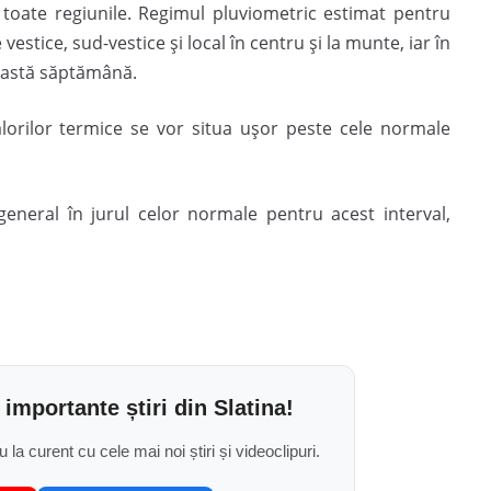
toate regiunile. Regimul pluviometric estimat pentru
e vestice, sud-vestice și local în centru și la munte, iar în
ceastă săptămână.
lorilor termice se vor situa ușor peste cele normale
n general în jurul celor normale pentru acest interval,
 importante știri din Slatina!
u la curent cu cele mai noi știri și videoclipuri.