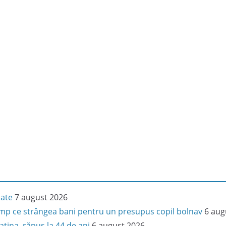
iate
7 august 2026
 timp ce strângea bani pentru un presupus copil bolnav
6 aug
latina, răpus la 44 de ani
6 august 2026