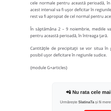
cele normale pentru această perioadă, în 
acest interval va fi ușor deficitar în regiunil
rest va fi apropiat de cel normal pentru a
În săptămâna 2 – 9 noiembrie, mediile va
pentru această perioadă, în întreaga țară.
Cantitățile de precipitații se vor situa î
posibil ușor deficitare în regiunile sudice.
{module G+articles}
📲 Nu rata cele mai
Urmărește
SlatinaTa
și fii mere