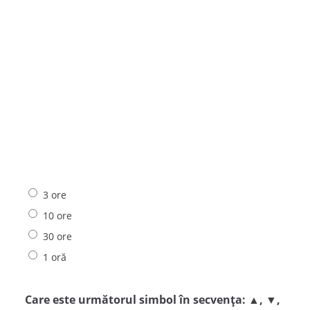
3 ore
10 ore
30 ore
1 oră
Care este următorul simbol în secvența: ▲, ▼,