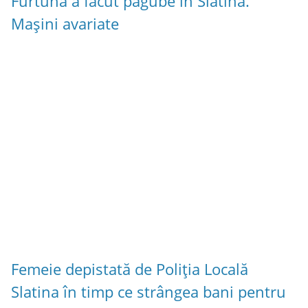
Furtuna a făcut pagube în Slatina.
Mașini avariate
Femeie depistată de Poliția Locală
Slatina în timp ce strângea bani pentru