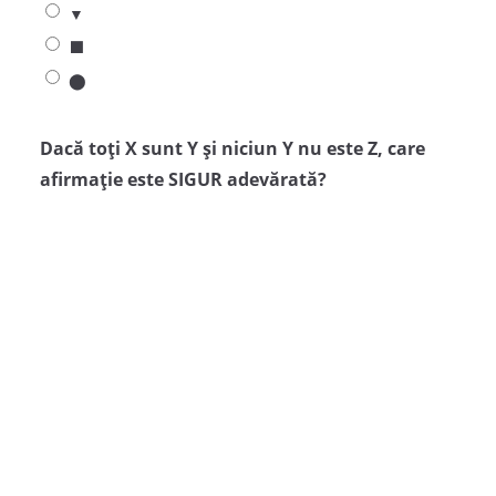
▼
⬛
⬤
Dacă toți X sunt Y și niciun Y nu este Z, care
afirmație este SIGUR adevărată?