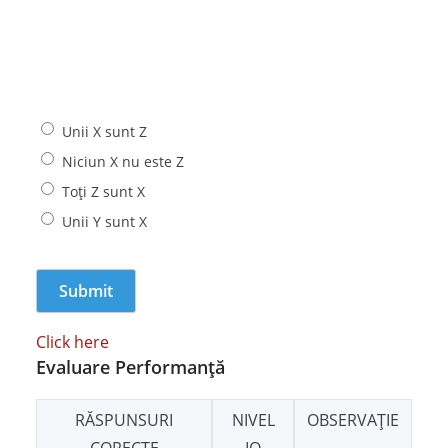
Unii X sunt Z
Niciun X nu este Z
Toți Z sunt X
Unii Y sunt X
Click here
Evaluare Performanță
RĂSPUNSURI
NIVEL
OBSERVAȚIE