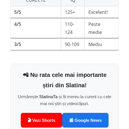
CORECTE
IQ
5/5
125+
Excelent!
4/5
110-
Peste
124
medie
3/5
90-109
Mediu
📲 Nu rata cele mai importante
știri din Slatina!
Urmărește
SlatinaTa
și fii mereu la curent cu cele
mai noi știri și videoclipuri.
🎬 Vezi Shorts
📰 Google News