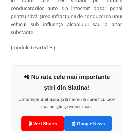
În toate cele trei situaţii pe numele
conducătorilor auto s-a întocmit dosar penal
pentru săvârșirea infracțiunii de conducerea unui
vehicul sub influența alcoolului sau a altor
substanțe.
{module G+articles}
📲 Nu rata cele mai importante
știri din Slatina!
Urmărește
SlatinaTa
și fii mereu la curent cu cele
mai noi știri și videoclipuri.
🎬 Vezi Shorts
📰 Google News