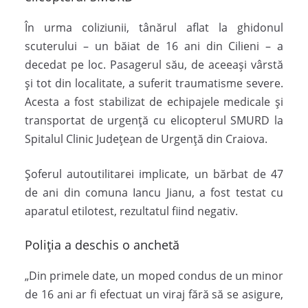
În urma coliziunii, tânărul aflat la ghidonul
scuterului – un băiat de 16 ani din Cilieni – a
decedat pe loc. Pasagerul său, de aceeași vârstă
și tot din localitate, a suferit traumatisme severe.
Acesta a fost stabilizat de echipajele medicale și
transportat de urgență cu elicopterul SMURD la
Spitalul Clinic Județean de Urgență din Craiova.
Șoferul autoutilitarei implicate, un bărbat de 47
de ani din comuna Iancu Jianu, a fost testat cu
aparatul etilotest, rezultatul fiind negativ.
Poliția a deschis o anchetă
„Din primele date, un moped condus de un minor
de 16 ani ar fi efectuat un viraj fără să se asigure,