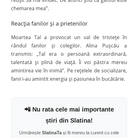
reușit să mă vindec. De atunci știu că gătitul este
chemarea mea”.
Reacția fanilor și a prietenilor
Moartea Tal a provocat un val de tristețe în
rândul fanilor și colegilor. Alina Pușcău a
transmis: „Tal era o persoană extraordinară,
talentată și plină de viață. Îi voi păstra mereu
amintirea vie în inimă”. Pe rețelele de socializare,
fanii i-au amintit energia și pasiunea în bucătărie.
📲 Nu rata cele mai importante
știri din Slatina!
Urmărește
SlatinaTa
și fii mereu la curent cu cele