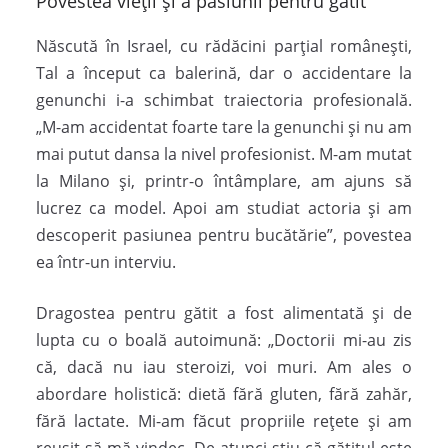
Povestea vieții și a pasiunii pentru gătit
Născută în Israel, cu rădăcini parțial românești,
Tal a început ca balerină, dar o accidentare la
genunchi i-a schimbat traiectoria profesională.
„M-am accidentat foarte tare la genunchi și nu am
mai putut dansa la nivel profesionist. M-am mutat
la Milano și, printr-o întâmplare, am ajuns să
lucrez ca model. Apoi am studiat actoria și am
descoperit pasiunea pentru bucătărie”, povestea
ea într-un interviu.
Dragostea pentru gătit a fost alimentată și de
lupta cu o boală autoimună: „Doctorii mi-au zis
că, dacă nu iau steroizi, voi muri. Am ales o
abordare holistică: dietă fără gluten, fără zahăr,
fără lactate. Mi-am făcut propriile rețete și am