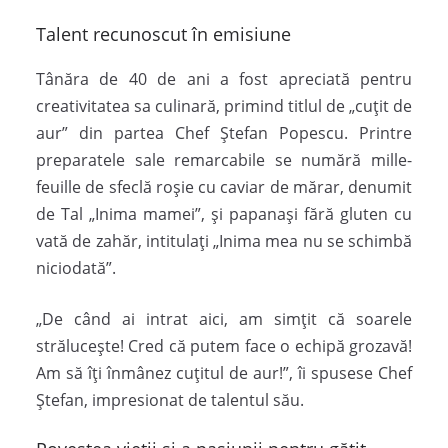
Talent recunoscut în emisiune
Tânăra de 40 de ani a fost apreciată pentru
creativitatea sa culinară, primind titlul de „cuțit de
aur” din partea Chef Ștefan Popescu. Printre
preparatele sale remarcabile se numără mille-
feuille de sfeclă roșie cu caviar de mărar, denumit
de Tal „Inima mamei”, și papanași fără gluten cu
vată de zahăr, intitulați „Inima mea nu se schimbă
niciodată”.
„De când ai intrat aici, am simțit că soarele
strălucește! Cred că putem face o echipă grozavă!
Am să îți înmânez cuțitul de aur!”, îi spusese Chef
Ștefan, impresionat de talentul său.