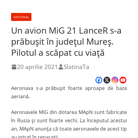
NAȚIONAL
Un avion MiG 21 LanceR s-a
prăbușit în județul Mureș.
Pilotul a scăpat cu viață
20 aprilie 2021
SlatinaTa
Aeronava s-a prăbușit foarte aproape de baza
aeriană.
Aeronavele MiG din dotarea MApN sunt fabricate
în Rusia și sunt foarte vechi. La începutul acestui
an, MApN anunța că toate aeronavele de acest tip
au intrat în reparații.