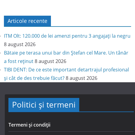
Articole recente
ITM Olt: 120.000 de lei amenzi pentru 3 angajați la negru
8 august 2026
Bătaie pe terasa unui bar din Ștefan cel Mare. Un tânăr
a fost reținut
8 august 2026
TIBI DENT: De ce este important detartrajul profesional
și cât de des trebuie făcut?
8 august 2026
Politici și termeni
Termeni și condiții