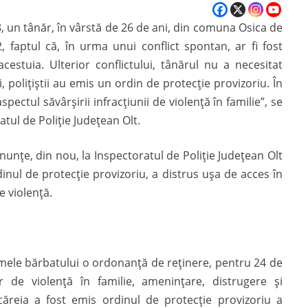
18, un tânăr, în vârstă de 26 de ani, din comuna Osica de
, faptul că, în urma unui conflict spontan, ar fi fost
acestuia. Ulterior conflictului, tânărul nu a necesitat
, polițiștii au emis un ordin de protecție provizoriu. În
ectul săvârșirii infracțiunii de violență în familie”, se
tul de Poliție Județean Olt.
anunțe, din nou, la Inspectoratul de Poliție Județean Olt
dinul de protecție provizoriu, a distrus ușa de acces în
e violență.
numele bărbatului o ordonanță de reținere, pentru 24 de
or de violență în familie, amenințare, distrugere și
ăreia a fost emis ordinul de protecţie provizoriu a