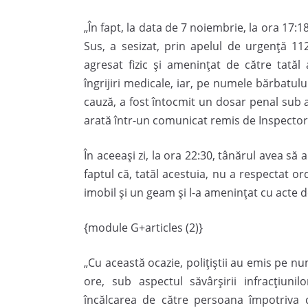
„În fapt, la data de 7 noiembrie, la ora 17:
Sus, a sesizat, prin apelul de urgență 112
agresat fizic și amenințat de către tatăl 
îngrijiri medicale, iar, pe numele bărbatului
cauză, a fost întocmit un dosar penal sub asp
arată într-un comunicat remis de Inspectora
În aceeași zi, la ora 22:30, tânărul avea să 
faptul că, tatăl acestuia, nu a respectat or
imobil și un geam și l-a amenințat cu acte d
{module G+articles (2)}
„Cu această ocazie, polițiștii au emis pe 
ore, sub aspectul săvârșirii infracțiunil
încălcarea de către persoana împotriva c