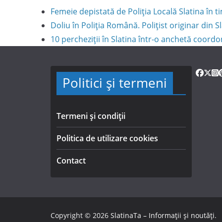
Femeie depistată de Poliția Locală Slatina în
Doliu în Poliția Română. Polițist originar din S
10 percheziții în Slatina într-o anchetă coord
Politici și termeni
Termeni și condiții
Politica de utilizare cookies
Contact
Copyright © 2026
SlatinaTa – Informații și noutăți
.