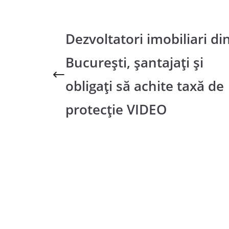
Dezvoltatori imobiliari di
București, șantajați și
obligați să achite taxă de
protecție VIDEO