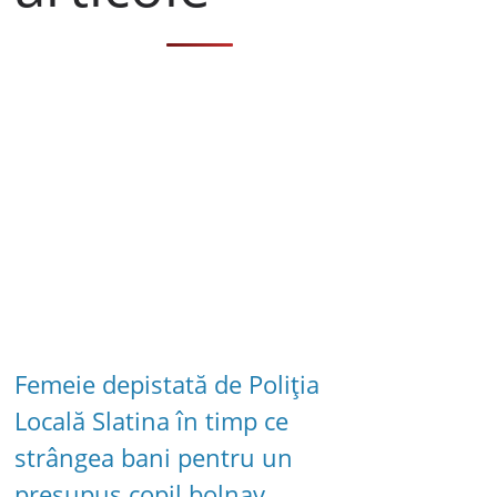
Femeie depistată de Poliția
Locală Slatina în timp ce
strângea bani pentru un
presupus copil bolnav