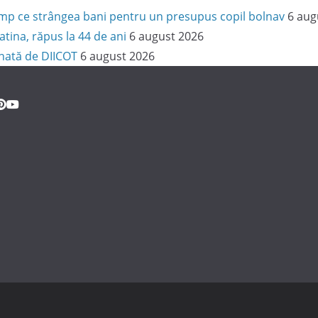
 timp ce strângea bani pentru un presupus copil bolnav
6 aug
latina, răpus la 44 de ani
6 august 2026
onată de DIICOT
6 august 2026