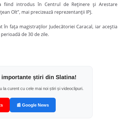
a fiind introdus în Centrul de Reținere și Arestare
țean Olt”, mai precizează reprezentanții IPJ.
 în fața magistraților Judecătoriei Caracal, iar aceștia
perioadă de 30 de zile.
 importante știri din Slatina!
u la curent cu cele mai noi știri și videoclipuri.
ts
📰 Google News