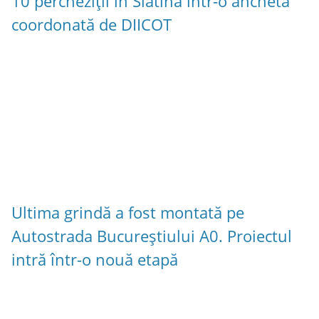
10 percheziții în Slatina într-o anchetă
coordonată de DIICOT
Ultima grindă a fost montată pe
Autostrada Bucureștiului A0. Proiectul
intră într-o nouă etapă