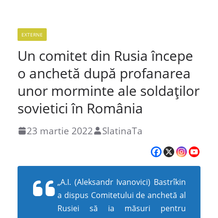
EXTERNE
Un comitet din Rusia începe
o anchetă după profanarea
unor morminte ale soldaţilor
sovietici în România
23 martie 2022
SlatinaTa
„A.I. (Aleksandr Ivanovici) Bastrîkin
a dispus Comitetului de anchetă al
Rusiei să ia măsuri pentru