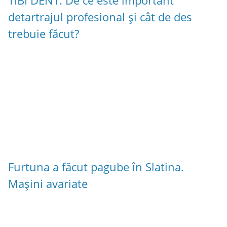
TIBI DENT: De ce este important
detartrajul profesional și cât de des
trebuie făcut?
Furtuna a făcut pagube în Slatina.
Mașini avariate