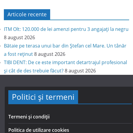
Articole recente
ITM Olt: 120.000 de lei amenzi pentru 3 angajați la negru
8 august 2026
Bătaie pe terasa unui bar din Ștefan cel Mare. Un tânăr
a fost reținut
8 august 2026
TIBI DENT: De ce este important detartrajul profesional
și cât de des trebuie făcut?
8 august 2026
Politici și termeni
Termeni și condiții
Politica de utilizare cookies