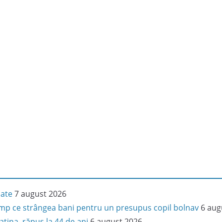
iate
7 august 2026
 timp ce strângea bani pentru un presupus copil bolnav
6 aug
latina, răpus la 44 de ani
6 august 2026