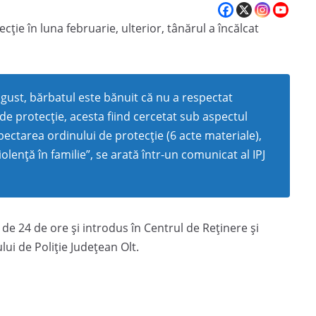
ţie în luna februarie, ulterior, tânărul a încălcat
ugust, bărbatul este bănuit că nu a respectat
 de protecție, acesta fiind cercetat sub aspectul
spectarea ordinului de protecție (6 acte materiale),
iolență în familie”, se arată într-un comunicat al IPJ
 de 24 de ore și introdus în Centrul de Reținere și
ui de Poliție Județean Olt.