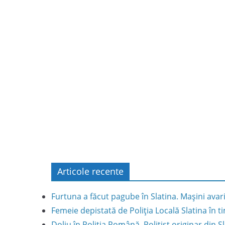
Articole recente
Furtuna a făcut pagube în Slatina. Mașini avar
Femeie depistată de Poliția Locală Slatina în
Doliu în Poliția Română. Polițist originar din S