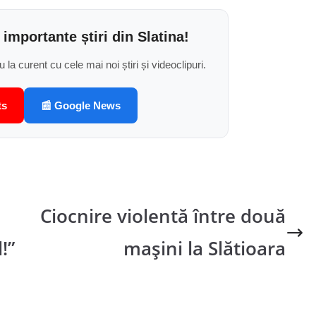
 importante știri din Slatina!
u la curent cu cele mai noi știri și videoclipuri.
ts
📰 Google News
Ciocnire violentă între două
!”
mașini la Slătioara