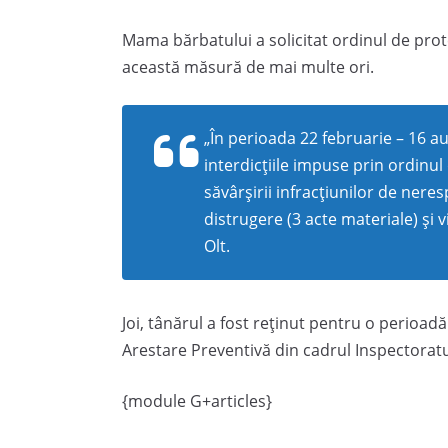
Mama bărbatului a solicitat ordinul de protec
această măsură de mai multe ori.
„În perioada 22 februarie – 16 a
interdicțiile impuse prin ordinul
săvârșirii infracțiunilor de nere
distrugere (3 acte materiale) și v
Olt.
Joi, tânărul a fost reținut pentru o perioadă
Arestare Preventivă din cadrul Inspectoratul
{module G+articles}