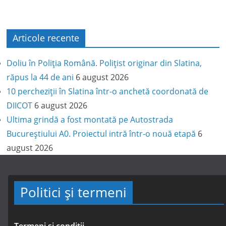
Articole recente
Doliu în Poliția Română. Polițist originar din Slatina,
răpus la 44 de ani
6 august 2026
10 percheziții în Slatina într-o anchetă coordonată de
DIICOT
6 august 2026
Ultima grindă a fost montată pe Autostrada
Bucureștiului A0. Proiectul intră într-o nouă etapă
6
august 2026
Politici și termeni