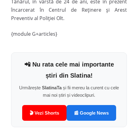
Tânărul, în vârstă de 24 de ani, este în prezent
încarcerat în Centrul de Reținere și Arest
Preventiv al Poliţiei Olt.
{module G+articles}
📲 Nu rata cele mai importante
știri din Slatina!
Urmărește
SlatinaTa
și fii mereu la curent cu cele
mai noi știri și videoclipuri.
🎬 Vezi Shorts
📰 Google News