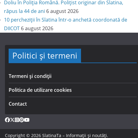
Doliu în Poliția Română. Polițist originar din Slatina,
răpus la 44 de ani
6 august 2026
10 percheziții în Slatina într-o anchetă coordonată de
DIICOT
6 august 2026
Politici și termeni
Termeni și condiții
Politica de utilizare cookies
Contact
Copyright © 2026
SlatinaTa – Informații și noutăți
.