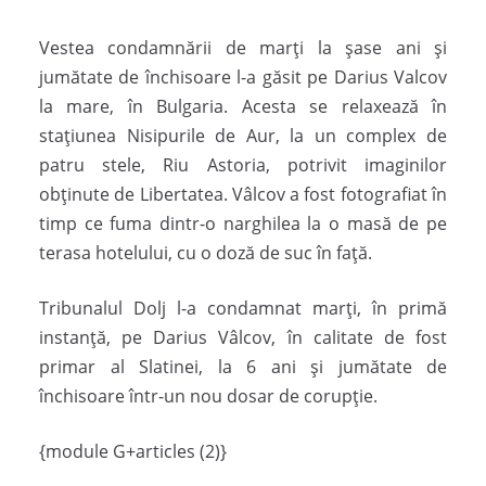
Vestea condamnării de marți la șase ani și
jumătate de închisoare l-a găsit pe Darius Valcov
la mare, în Bulgaria. Acesta se relaxează în
stațiunea Nisipurile de Aur, la un complex de
patru stele, Riu Astoria, potrivit imaginilor
obținute de Libertatea. Vâlcov a fost fotografiat în
timp ce fuma dintr-o narghilea la o masă de pe
terasa hotelului, cu o doză de suc în față.
Tribunalul Dolj l-a condamnat marți, în primă
instanță, pe Darius Vâlcov, în calitate de fost
primar al Slatinei, la 6 ani și jumătate de
închisoare într-un nou dosar de corupție.
{module G+articles (2)}