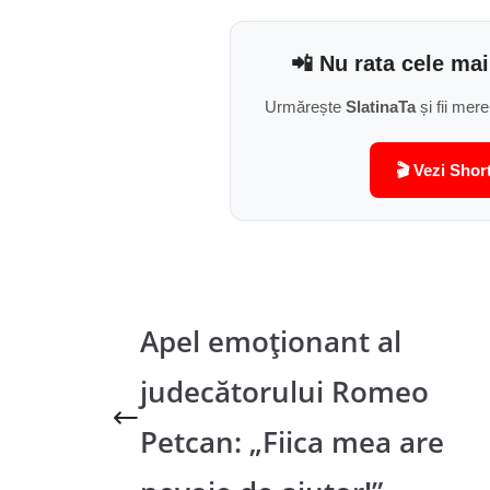
📲 Nu rata cele mai
Urmărește
SlatinaTa
și fii mere
🎬 Vezi Shor
Apel emoționant al
judecătorului Romeo
Petcan: „Fiica mea are