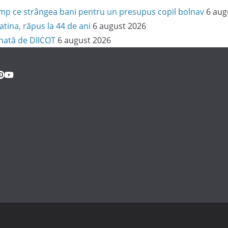
 timp ce strângea bani pentru un presupus copil bolnav
6 aug
latina, răpus la 44 de ani
6 august 2026
onată de DIICOT
6 august 2026