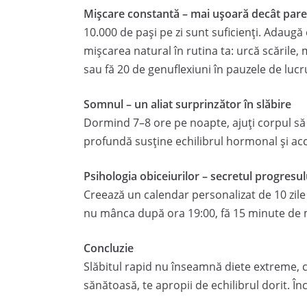
Mișcare constantă – mai ușoară decât pare
10.000 de pași pe zi sunt suficienți. Adaugă e
mișcarea natural în rutina ta: urcă scările
sau fă 20 de genuflexiuni în pauzele de lucr
Somnul – un aliat surprinzător în slăbire
Dormind 7–8 ore pe noapte, ajuți corpul să 
profundă susține echilibrul hormonal și acc
Psihologia obiceiurilor – secretul progresul
Creează un calendar personalizat de 10 zile cu
nu mânca după ora 19:00, fă 15 minute de m
Concluzie
Slăbitul rapid nu înseamnă diete extreme, ci
sănătoasă, te apropii de echilibrul dorit. Î