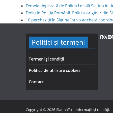
Femeie depistată de Poliția Locală Slatina în
Doliu în Poliția Română. Polițist originar din S
10 percheziții în Slatina într-o anchetă coord
Politici și termeni
Termeni și condiții
Politica de utilizare cookies
Contact
Copyright © 2026
SlatinaTa – Informații și noutăți
.