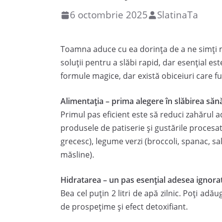
6 octombrie 2025
SlatinaTa
Toamna aduce cu ea dorința de a ne simți ma
soluții pentru a slăbi rapid, dar esențial es
formule magice, dar există obiceiuri care f
Alimentația – prima alegere în slăbirea să
Primul pas eficient este să reduci zahărul ad
produsele de patiserie și gustările procesat
grecesc), legume verzi (broccoli, spanac, sa
măsline).
Hidratarea – un pas esențial adesea ignora
Bea cel puțin 2 litri de apă zilnic. Poți ad
de prospețime și efect detoxifiant.