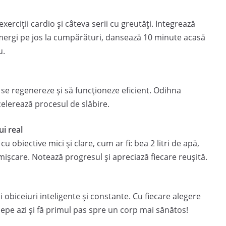
xerciții cardio și câteva serii cu greutăți. Integrează
, mergi pe jos la cumpărături, dansează 10 minute acasă
u.
se regenereze și să funcționeze eficient. Odihna
elerează procesul de slăbire.
ui real
 obiective mici și clare, cum ar fi: bea 2 litri de apă,
ișcare. Notează progresul și apreciază fiecare reușită.
 obiceiuri inteligente și constante. Cu fiecare alegere
ncepe azi și fă primul pas spre un corp mai sănătos!