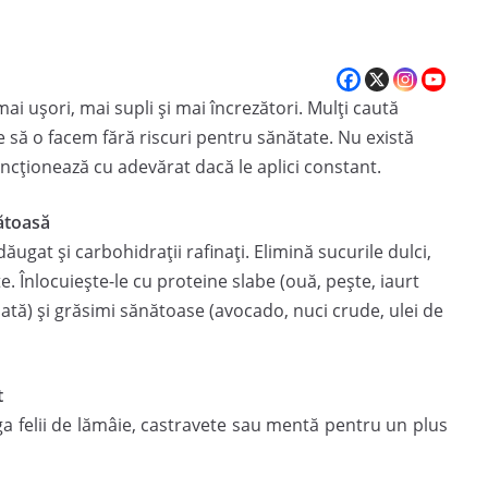
i ușori, mai supli și mai încrezători. Mulți caută
te să o facem fără riscuri pentru sănătate. Nu există
uncționează cu adevărat dacă le aplici constant.
nătoasă
ăugat și carbohidrații rafinați. Elimină sucurile dulci,
e. Înlocuiește-le cu proteine slabe (ouă, pește, iaurt
lată) și grăsimi sănătoase (avocado, nuci crude, ulei de
t
ăuga felii de lămâie, castravete sau mentă pentru un plus