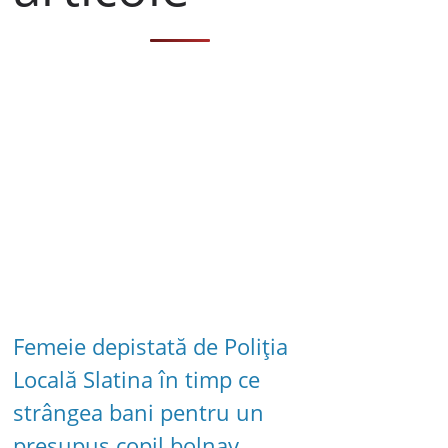
Femeie depistată de Poliția
Locală Slatina în timp ce
strângea bani pentru un
presupus copil bolnav