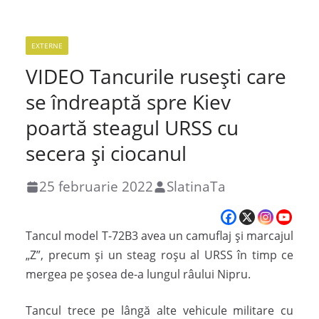
EXTERNE
VIDEO Tancurile rusești care
se îndreaptă spre Kiev
poartă steagul URSS cu
secera și ciocanul
25 februarie 2022
SlatinaTa
Tancul model T-72B3 avea un camuflaj și marcajul
„Z”, precum și un steag roșu al URSS în timp ce
mergea pe șosea de-a lungul râului Nipru.
Tancul trece pe lângă alte vehicule militare cu