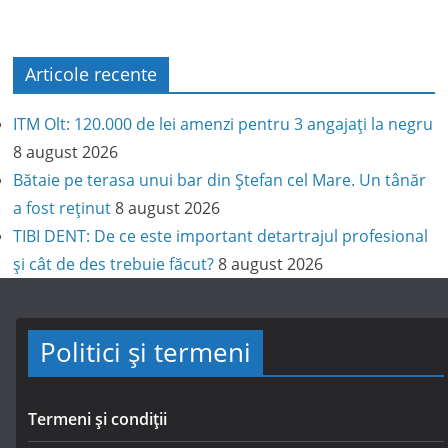
Articole recente
ITM Olt: 120.000 de lei amenzi pentru 3 angajați la negru
8 august 2026
Bătaie pe terasa unui bar din Ștefan cel Mare. Un tânăr
a fost reținut
8 august 2026
TIBI DENT: De ce este important detartrajul profesional
și cât de des trebuie făcut?
8 august 2026
Politici și termeni
Termeni și condiții