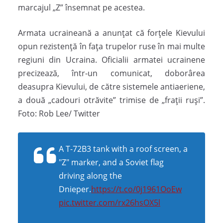
marcajul „Z” însemnat pe acestea.
Armata ucraineană a anunţat că forţele Kievului
opun rezistenţă în faţa trupelor ruse în mai multe
regiuni din Ucraina. Oficialii armatei ucrainene
precizează, într-un comunicat, doborârea
deasupra Kievului, de către sistemele antiaeriene,
a două „cadouri otrăvite” trimise de „fraţii ruşi”.
Foto: Rob Lee/ Twitter
A T-72B3 tank with a roof screen, a
"Z" marker, and a Soviet flag
driving along the
Dnieper.
https://t.co/0j1961OoEw
pic.twitter.com/rx26hsOX5l