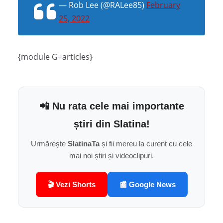
— Rob Lee (@RALee85)
February
25, 2022
{module G+articles}
📲 Nu rata cele mai importante
știri din Slatina!
Urmărește
SlatinaTa
și fii mereu la curent cu cele
mai noi știri și videoclipuri.
🎬 Vezi Shorts
📰 Google News