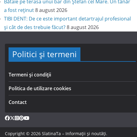
Bătaie pe terasa unui bar din Ștefan cel Mare. Un tânăr
a fost reținut
8 august 2026
TIBI DENT: De ce este important detartrajul profesional
și cât de des trebuie făcut?
8 august 2026
Politici și termeni
Termeni și condiții
Politica de utilizare cookies
Contact
Copyright © 2026
SlatinaTa – Informații și noutăți
.