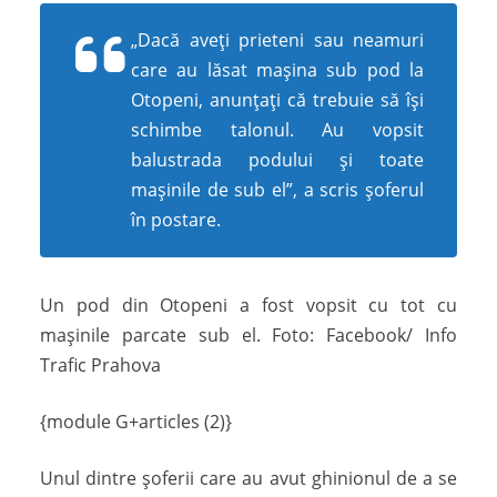
„Dacă aveți prieteni sau neamuri
care au lăsat mașina sub pod la
Otopeni, anunțați că trebuie să își
schimbe talonul. Au vopsit
balustrada podului și toate
mașinile de sub el”, a scris șoferul
în postare.
Un pod din Otopeni a fost vopsit cu tot cu
mașinile parcate sub el. Foto: Facebook/ Info
Trafic Prahova
{module G+articles (2)}
Unul dintre șoferii care au avut ghinionul de a se