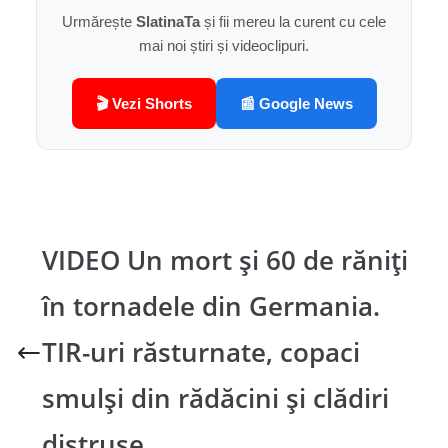
Urmărește
SlatinaTa
și fii mereu la curent cu cele
mai noi știri și videoclipuri.
🎬 Vezi Shorts
📰 Google News
VIDEO Un mort și 60 de răniți
în tornadele din Germania.
TIR-uri răsturnate, copaci
smulși din rădăcini și clădiri
distruse