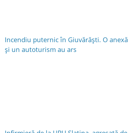
Incendiu puternic în Giuvărăști. O anexă
și un autoturism au ars
Infirmieră de la UPU Slatina, agresată de