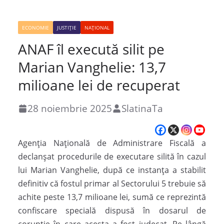
ECONOMIE
JUSTIȚIE
NAȚIONAL
ANAF îl execută silit pe
Marian Vanghelie: 13,7
milioane lei de recuperat
28 noiembrie 2025
SlatinaTa
Agenția Națională de Administrare Fiscală a
declanșat procedurile de executare silită în cazul
lui Marian Vanghelie, după ce instanța a stabilit
definitiv că fostul primar al Sectorului 5 trebuie să
achite peste 13,7 milioane lei, sumă ce reprezintă
confiscare specială dispusă în dosarul de
corupție în care acesta a fost judecat. Pe lângă