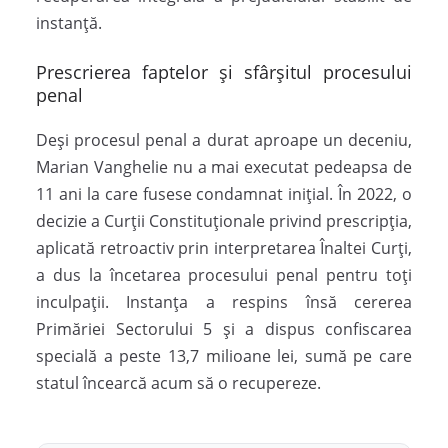
instanță.
Prescrierea faptelor și sfârșitul procesului
penal
Deși procesul penal a durat aproape un deceniu,
Marian Vanghelie nu a mai executat pedeapsa de
11 ani la care fusese condamnat inițial. În 2022, o
decizie a Curții Constituționale privind prescripția,
aplicată retroactiv prin interpretarea Înaltei Curți,
a dus la încetarea procesului penal pentru toți
inculpații. Instanța a respins însă cererea
Primăriei Sectorului 5 și a dispus confiscarea
specială a peste 13,7 milioane lei, sumă pe care
statul încearcă acum să o recupereze.