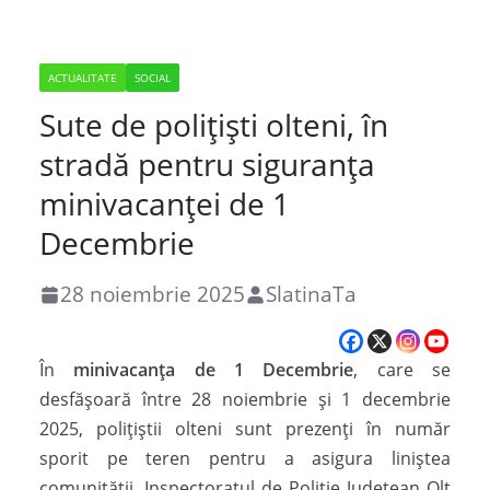
ACTUALITATE
SOCIAL
Sute de polițiști olteni, în
stradă pentru siguranța
minivacanței de 1
Decembrie
28 noiembrie 2025
SlatinaTa
În
minivacanța de 1 Decembrie
, care se
desfășoară între 28 noiembrie și 1 decembrie
2025, polițiștii olteni sunt prezenți în număr
sporit pe teren pentru a asigura liniștea
comunității. Inspectoratul de Poliție Județean Olt