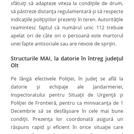
sfătuiți să adapteze viteza la condițiile de drum,
să păstreze distanța regulamentară și să respecte
indicațiile polițiștilor prezenți în teren. Autoritățile
reamintesc faptul că numărul unic 112 trebuie
apelat ori de câte ori o persoană este martorul
unei fapte antisociale sau are nevoie de sprijin.
Structurile MAI, la datorie în întreg județul
Olt
Pe lângă efectivele Poliției, în județ se află la
datorie și echipaje ale Jandarmeriei,
Inspectoratului pentru Situații de Urgență și
Poliției de Frontieră, pentru ca minivacanța de 1
Decembrie să se desfășoare în cele mai bune
condiții. Prezența lor coordonată asigură un
răspuns rapid și eficient în orice situație care