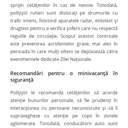
sprijin cetățenilor în caz de nevoie. Totodată,
polițiștii rutieri sunt dislocați pe drumurile cu
trafic intens, folosind aparatele radar, etilotest și
drugtest pentru a verifica șoferii care nu respectă
regulile de circulație. Scopul acestor controale
este prevenirea accidentelor grave, mai ales în
perioada în care mulți olteni se deplasează către
evenimentele dedicate Zilei Naționale.
Recomandări pentru o minivacanță în
siguranță
Polițiștii le recomandă cetățenilor să acorde
atenție bunurilor personale, să fie prudenți în
interacțiunea cu persoane necunoscute și să îi
supravegheze cu atenție pe copii în zonele
aglomerate. Totodată, conducătorii auto sunt