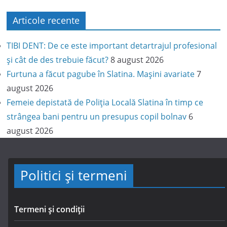
Articole recente
TIBI DENT: De ce este important detartrajul profesional
și cât de des trebuie făcut?
8 august 2026
Furtuna a făcut pagube în Slatina. Mașini avariate
7
august 2026
Femeie depistată de Poliția Locală Slatina în timp ce
strângea bani pentru un presupus copil bolnav
6
august 2026
Politici și termeni
Termeni și condiții