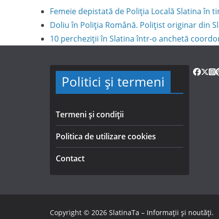
Femeie depistată de Poliția Locală Slatina în
Doliu în Poliția Română. Polițist originar din S
10 percheziții în Slatina într-o anchetă coord
Politici și termeni
Termeni și condiții
Politica de utilizare cookies
Contact
Copyright © 2026
SlatinaTa – Informații și noutăți
.