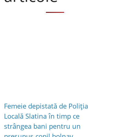
Femeie depistată de Poliția
Locală Slatina în timp ce
strângea bani pentru un
presupus copil bolnav