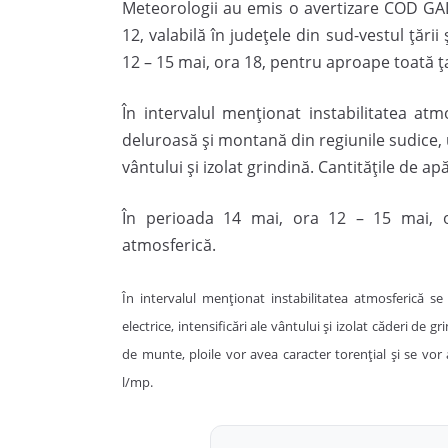
Meteorologii au emis o avertizare COD GAL
12, valabilă în judeţele din sud-vestul ţăr
12 – 15 mai, ora 18, pentru aproape toată ţ
În intervalul menţionat instabilitatea atm
deluroasă şi montană din regiunile sudice, un
vântului şi izolat grindină. Cantităţile de a
În perioada 14 mai, ora 12 – 15 mai, ora
atmosferică.
În intervalul menţionat instabilitatea atmosferică se
electrice, intensificări ale vântului şi izolat căderi de g
de munte, ploile vor avea caracter torenţial şi se vo
l/mp.