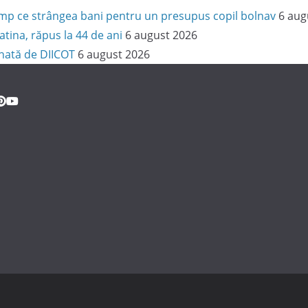
 timp ce strângea bani pentru un presupus copil bolnav
6 aug
latina, răpus la 44 de ani
6 august 2026
onată de DIICOT
6 august 2026