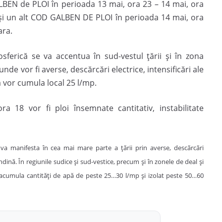
BEN de PLOI în perioada 13 mai, ora 23 – 14 mai, ora
ii şi un alt COD GALBEN DE PLOI în perioada 14 mai, ora
ara.
osferică se va accentua în sud-vestul ţării şi în zona
de vor fi averse, descărcări electrice, intensificări ale
pă vor cumula local 25 l/mp.
 18 vor fi ploi însemnate cantitativ, instabilitate
 va manifesta în cea mai mare parte a ţării prin averse, descărcări
rindină. În regiunile sudice şi sud-vestice, precum şi în zonele de deal şi
r acumula cantităţi de apă de peste 25…30 l/mp şi izolat peste 50…60