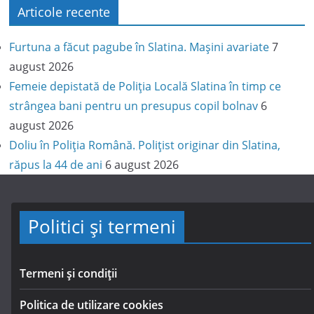
Articole recente
Furtuna a făcut pagube în Slatina. Mașini avariate
7
august 2026
Femeie depistată de Poliția Locală Slatina în timp ce
strângea bani pentru un presupus copil bolnav
6
august 2026
Doliu în Poliția Română. Polițist originar din Slatina,
răpus la 44 de ani
6 august 2026
Politici și termeni
Termeni și condiții
Politica de utilizare cookies