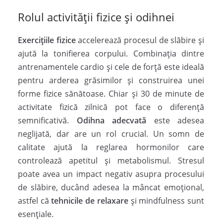
Rolul activității fizice și odihnei
Exercițiile fizice
accelerează procesul de slăbire și
ajută la tonifierea corpului. Combinația dintre
antrenamentele cardio și cele de forță este ideală
pentru arderea grăsimilor și construirea unei
forme fizice sănătoase. Chiar și 30 de minute de
activitate fizică zilnică pot face o diferență
semnificativă.
Odihna adecvată
este adesea
neglijată, dar are un rol crucial. Un somn de
calitate ajută la reglarea hormonilor care
controlează apetitul și metabolismul. Stresul
poate avea un impact negativ asupra procesului
de slăbire, ducând adesea la mâncat emoțional,
astfel că
tehnicile de relaxare
și mindfulness sunt
esențiale.