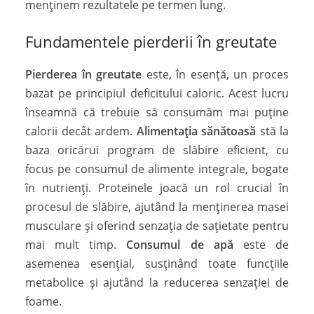
menținem rezultatele pe termen lung.
Fundamentele pierderii în greutate
Pierderea în greutate
este, în esență, un proces
bazat pe principiul deficitului caloric. Acest lucru
înseamnă că trebuie să consumăm mai puține
calorii decât ardem.
Alimentația sănătoasă
stă la
baza oricărui program de slăbire eficient, cu
focus pe consumul de alimente integrale, bogate
în nutrienți. Proteinele joacă un rol crucial în
procesul de slăbire, ajutând la menținerea masei
musculare și oferind senzația de sațietate pentru
mai mult timp.
Consumul de apă
este de
asemenea esențial, susținând toate funcțiile
metabolice și ajutând la reducerea senzației de
foame.