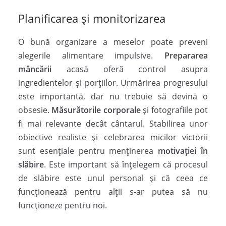
Planificarea și monitorizarea
O bună organizare a meselor poate preveni
alegerile alimentare impulsive.
Prepararea
mâncării
acasă oferă control asupra
ingredientelor și porțiilor. Urmărirea progresului
este importantă, dar nu trebuie să devină o
obsesie.
Măsurătorile corporale
și fotografiile pot
fi mai relevante decât cântarul. Stabilirea unor
obiective realiste și celebrarea micilor victorii
sunt esențiale pentru menținerea
motivației în
slăbire
. Este important să înțelegem că procesul
de slăbire este unul personal și că ceea ce
funcționează pentru alții s-ar putea să nu
funcționeze pentru noi.