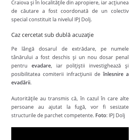
Craiova și în localitățile din apropiere, iar acțiunea
de căutare a fost coordonată de un colectiv
special constituit la nivelul IPJ Dolj.
Caz cercetat sub dublă acuzație
Pe lângă dosarul de extrădare, pe numele
tânărului a fost deschis și un nou dosar penal
pentru
evadare
, iar polițiștii investighează și
posibilitatea comiterii infracțiunii de
înlesnire a
evadării
.
Autoritățile au transmis că, în cazul în care alte
persoane au ajutat la fugă, vor fi sesizate
structurile de parchet competente.
Foto
: IPJ Dolj