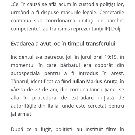
„Cel în cauză se află acum în custodia poliţiştilor,
urmând a fi dispuse măsurile legale. Cercetările
continuă sub coordonarea unității de parchet
competente”, au transmis reprezentanții IPJ Dolj.
Evadarea a avut loc în timpul transferului
Incidentul s-a petrecut joi, în jurul orei 19:15, în
momentul în care bărbatul era coborât din
autospecială pentru a fi introdus în arest.
Tânărul, identificat ca fiind
Iulian Marius Anuța
, în
vârstă de 27 de ani, din comuna Iancu Jianu, se
afla în procedură de extrădare inițiată de
autoritățile din Italia, unde este cercetat pentru
jaf armat.
După ce a fugit, polițiștii au instituit filtre în