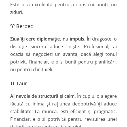
Este o zi excelentă pentru a construi punți, nu
ziduri.
♈ Berbec
Ziua îți cere diplomație, nu impuls.
În dragoste, o
discuție sinceră aduce liniște. Profesional, ai
ocazia să negociezi un avantaj dacă alegi tonul
potrivit. Financiar, e o zi bună pentru planificări,
nu pentru cheltuieli.
♉ Taur
Ai nevoie de structură și calm.
În cuplu, o alegere
făcută cu inima și rațiunea deopotrivă îți aduce
stabilitate. La muncă, ești eficient și pragmatic.
Financiar, e o zi potrivită pentru revizuirea unei
datorii sau rearanjarea bugetului.