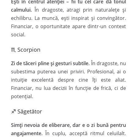
Ești în centrul atenției – fii tu cel care dă tonul
calmului.
În dragoste, atragi prin naturalețe și
echilibru. La muncă, ești inspirat și convingător.
Financiar, o oportunitate apare dintr-un context
social.
♏ Scorpion
Zi de tăceri pline și gesturi subtile.
În dragoste, nu
subestima puterea unei priviri. Profesional, ai o
intuiție excelentă despre cine îți este aliat.
Financiar, nu lua decizii în funcție de frică, ci de
potențial.
♐ Săgetător
Simți nevoia de eliberare, dar e o zi bună pentru
angajamente.
În cuplu, acceptă ritmul celuilalt.