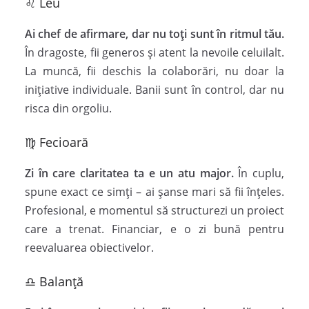
♌ Leu
Ai chef de afirmare, dar nu toți sunt în ritmul tău.
În dragoste, fii generos și atent la nevoile celuilalt.
La muncă, fii deschis la colaborări, nu doar la
inițiative individuale. Banii sunt în control, dar nu
risca din orgoliu.
♍ Fecioară
Zi în care claritatea ta e un atu major.
În cuplu,
spune exact ce simți – ai șanse mari să fii înțeles.
Profesional, e momentul să structurezi un proiect
care a trenat. Financiar, e o zi bună pentru
reevaluarea obiectivelor.
♎ Balanță