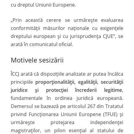
cu dreptul Uniunii Europene.
„Prin această cerere se urmărește evaluarea
conformității măsurilor naționale cu exigențele
dreptului european și cu jurisprudența CJUE”, se
arată în comunicatul oficial.
Motivele sesizării
ÎCCJ arată că dispozițiile analizate ar putea încălca
principiile
proporționalității, egalității, securității
juridice și protecției încrederii legitime
,
fundamentale în ordinea juridică europeană.
Demersul se bazează pe articolul 267 din Tratatul
privind Funcționarea Uniunii Europene (TFUE) și
urmărește protejarea independenței
magistraților, un pilon esențial al statului de