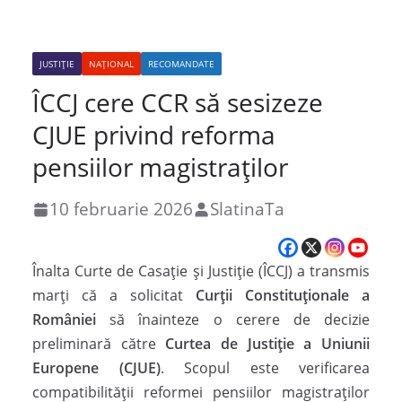
JUSTIȚIE
NAȚIONAL
RECOMANDATE
ÎCCJ cere CCR să sesizeze
CJUE privind reforma
pensiilor magistraților
10 februarie 2026
SlatinaTa
Înalta Curte de Casație și Justiție (ÎCCJ) a transmis
marți că a solicitat
Curții Constituționale a
României
să înainteze o cerere de decizie
preliminară către
Curtea de Justiție a Uniunii
Europene (CJUE)
. Scopul este verificarea
compatibilității reformei pensiilor magistraților