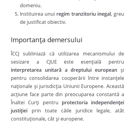
domeniu.
Instituirea unui
regim tranzitoriu inegal
, greu
de justificat obiectiv.
Importanța demersului
ÎCCJ subliniază că utilizarea mecanismului de
sesizare a CJUE este esențială pentru
interpretarea unitară a dreptului european
și
pentru consolidarea cooperării între instanțele
naționale și jurisdicția Uniunii Europene. Această
acțiune face parte din preocuparea constantă a
Înaltei Curți pentru
protectoria independenței
justiției
prin toate căile juridice legale, atât
constituționale, cât și europene.