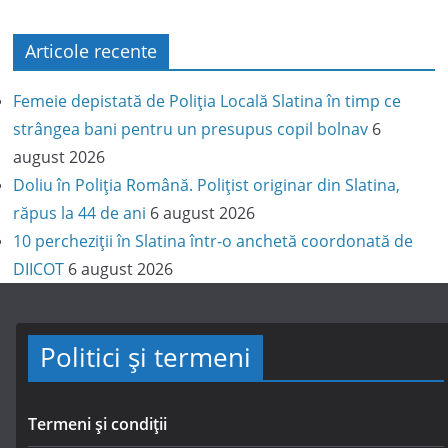
Articole recente
Femeie depistată de Poliția Locală Slatina în timp ce
strângea bani pentru un presupus copil bolnav
6
august 2026
Doliu în Poliția Română. Polițist originar din Slatina,
răpus la 44 de ani
6 august 2026
10 percheziții în Slatina într-o anchetă coordonată de
DIICOT
6 august 2026
Politici și termeni
Termeni și condiții