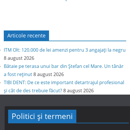
Articole recente
ITM Olt: 120.000 de lei amenzi pentru 3 angajați la negru
8 august 2026
Bătaie pe terasa unui bar din Ștefan cel Mare. Un tânăr
a fost reținut
8 august 2026
TIBI DENT: De ce este important detartrajul profesional
și cât de des trebuie făcut?
8 august 2026
Politici și termeni