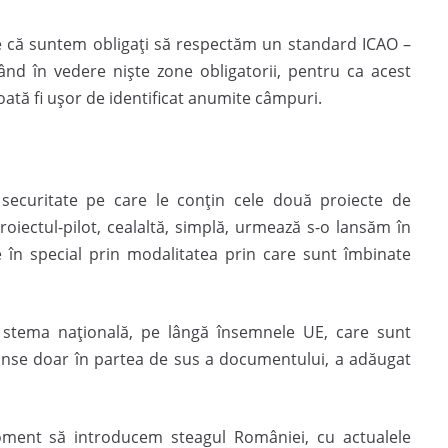
e că suntem obligaţi să respectăm un standard ICAO –
nd în vedere nişte zone obligatorii, pentru ca acest
poată fi uşor de identificat anumite câmpuri.
securitate pe care le conţin cele două proiecte de
oiectul-pilot, cealaltă, simplă, urmează s-o lansăm în
 în special prin modalitatea prin care sunt îmbinate
u stema naţională, pe lângă însemnele UE, care sunt
prinse doar în partea de sus a documentului, a adăugat
oment să introducem steagul României, cu actualele