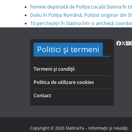
Femeie depistată de Poliția Locală Slatina în
Doliu în Poliția Română. Polițist originar din S
10 percheziții în Slatina într-o anchetă coord
Politici și termeni
Termeni și condiții
Politica de utilizare cookies
Contact
Copyright © 2026
SlatinaTa – Informații și noutăți
.