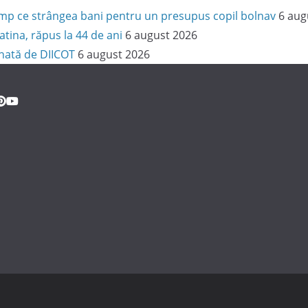
 timp ce strângea bani pentru un presupus copil bolnav
6 aug
latina, răpus la 44 de ani
6 august 2026
onată de DIICOT
6 august 2026