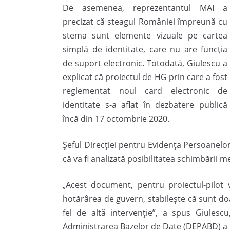
De asemenea, reprezentantul MAI a
precizat că steagul României împreună cu
stema sunt elemente vizuale pe cartea
simplă de identitate, care nu are funcția
de suport electronic. Totodată, Giulescu a
explicat că proiectul de HG prin care a fost
reglementat noul card electronic de
identitate s-a aflat în dezbatere publică
încă din 17 octombrie 2020.
Șeful Direcției pentru Evidența Persoanelor
că va fi analizată posibilitatea schimbării m
„Acest document, pentru proiectul-pilot 
hotărârea de guvern, stabileşte că sunt doar
fel de altă intervenţie”, a spus Giulescu
Administrarea Bazelor de Date (DEPABD) a 