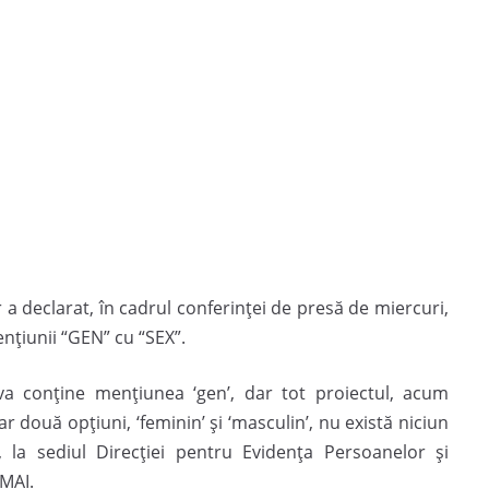
 a declarat, în cadrul conferinței de presă de miercuri,
ențiunii “GEN” cu “SEX”.
va conţine menţiunea ‘gen’, dar tot proiectul, acum
 două opţiuni, ‘feminin’ şi ‘masculin’, nu există niciun
, la sediul Direcţiei pentru Evidenţa Persoanelor şi
MAI.