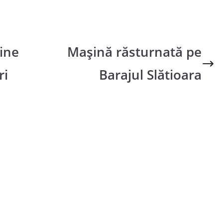
ine
Mașină răsturnată pe
ri
Barajul Slătioara