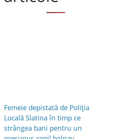
Femeie depistată de Poliția
Locală Slatina în timp ce
strângea bani pentru un
presupus copil bolnav