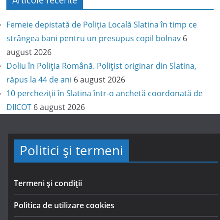
Articole recente
Femeie depistată de Poliția Locală Slatina în timp ce
strângea bani pentru un presupus copil bolnav
6
august 2026
Doliu în Poliția Română. Polițist originar din Slatina,
răpus la 44 de ani
6 august 2026
10 percheziții în Slatina într-o anchetă coordonată de
DIICOT
6 august 2026
Politici și termeni
Termeni și condiții
Politica de utilizare cookies