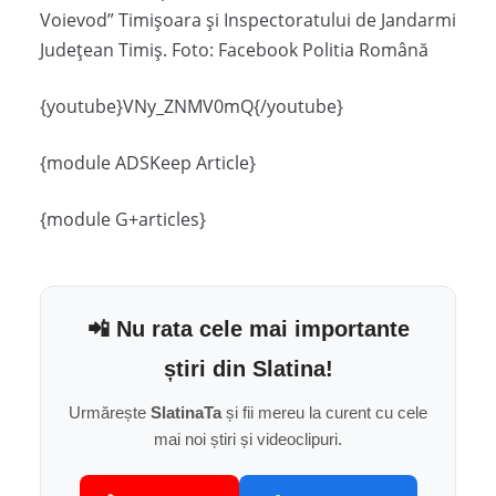
Voievod” Timişoara şi Inspectoratului de Jandarmi
Judeţean Timiş. Foto: Facebook Politia Română
{youtube}VNy_ZNMV0mQ{/youtube}
{module ADSKeep Article}
{module G+articles}
📲 Nu rata cele mai importante
știri din Slatina!
Urmărește
SlatinaTa
și fii mereu la curent cu cele
mai noi știri și videoclipuri.