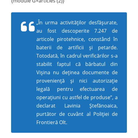
{module G+articles (2)}
„În urma activităților desfășurate,
au fost descoperite 7.247 de
articole pirotehnice, constând în
baterii de artificii și petarde.
Totodată, în cadrul verificărilor s-a
stabilit faptul că bărbatul din
Vișina nu deținea documente de
proveniență și nici autorizație
legală pentru efectuarea de
operațiuni cu astfel de produse”, a
declarat Lavinia Ștefănoaica,
purtător de cuvânt al Poliției de
Frontieră Olt.