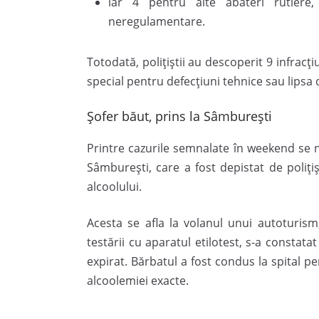
iar 4 pentru alte abateri rutiere
neregulamentare.
Totodată, polițiștii au descoperit 9 infracțiu
special pentru defecțiuni tehnice sau lipsa
Șofer băut, prins la Sâmburești
Printre cazurile semnalate în weekend se 
Sâmburești, care a fost depistat de poliți
alcoolului.
Acesta se afla la volanul unui autoturism
testării cu aparatul etilotest, s-a constat
expirat. Bărbatul a fost condus la spital pe
alcoolemiei exacte.