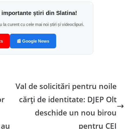
 importante știri din Slatina!
u la curent cu cele mai noi știri și videoclipuri.
ts
📰 Google News
Val de solicitări pentru noile
or
cărți de identitate: DJEP Olt
deschide un nou birou
 au
pentru CEI