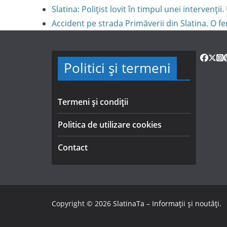
Slatina: Polițist lovit în timpul unei intervenți
Accident pe strada Primăverii din Slatina. O fe
Politici și termeni
Termeni și condiții
Politica de utilizare cookies
Contact
Copyright © 2026
SlatinaTa – Informații și noutăți
.