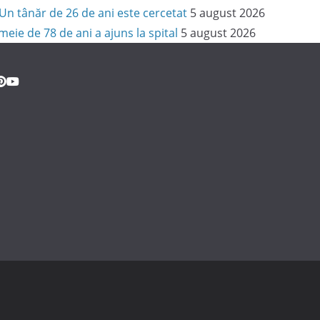
i. Un tânăr de 26 de ani este cercetat
5 august 2026
meie de 78 de ani a ajuns la spital
5 august 2026