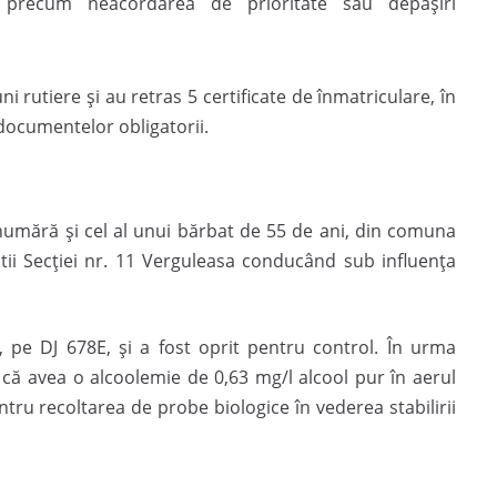
, precum neacordarea de prioritate sau depășiri
ni rutiere și au retras 5 certificate de înmatriculare, în
 documentelor obligatorii.
numără și cel al unui bărbat de 55 de ani, din comuna
știi Secției nr. 11 Verguleasa conducând sub influența
, pe DJ 678E, și a fost oprit pentru control. În urma
at că avea o alcoolemie de 0,63 mg/l alcool pur în aerul
ntru recoltarea de probe biologice în vederea stabilirii