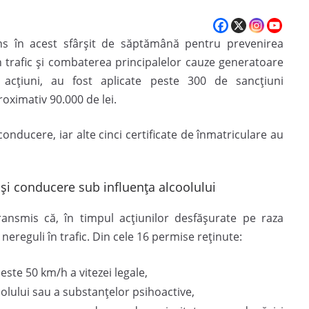
tens în acest sfârșit de săptămână pentru prevenirea
în trafic și combaterea principalelor cauze generatoare
acțiuni, au fost aplicate peste 300 de sancțiuni
oximativ 90.000 de lei.
onducere, iar alte cinci certificate de înmatriculare au
 și conducere sub influența alcoolului
ransmis că, în timpul acțiunilor desfășurate pe raza
nereguli în trafic. Din cele 16 permise reținute:
este 50 km/h a vitezei legale,
olului sau a substanțelor psihoactive,