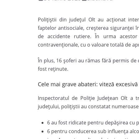
Polițiștii din județul Olt au acționat in
faptelor antisociale, creșterea siguranței 
de accidente rutiere. În urma acestor 
contravenționale, cu o valoare totală de apr
În plus, 16 șoferi au rămas fără permis de c
fost reținute.
Cele mai grave abateri: viteză excesivă
Inspectoratul de Poliție Județean Olt a t
județului, polițiștii au constatat numeroase 
6 au fost ridicate pentru depășirea cu p
6 pentru conducerea sub influența alco