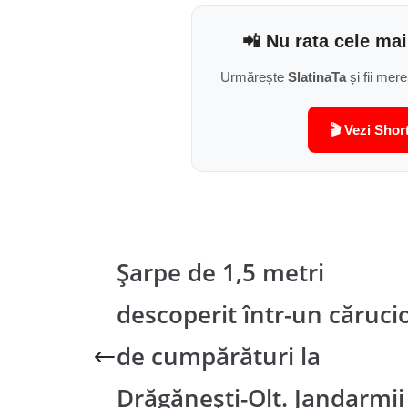
📲 Nu rata cele mai
Urmărește
SlatinaTa
și fii mere
🎬 Vezi Shor
Șarpe de 1,5 metri
descoperit într-un căruci
de cumpărături la
Drăgănești-Olt. Jandarmii